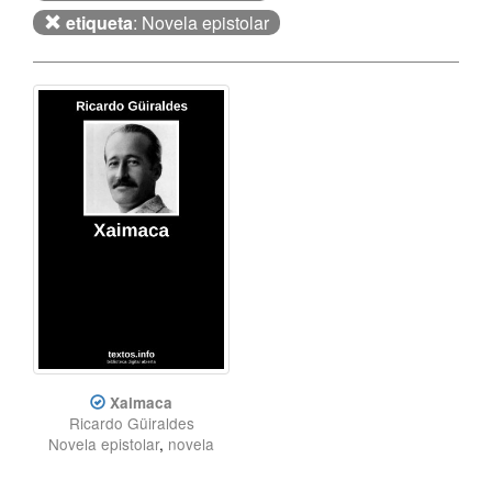
etiqueta
: Novela epistolar
Xaimaca
Ricardo Güiraldes
Novela epistolar
,
novela