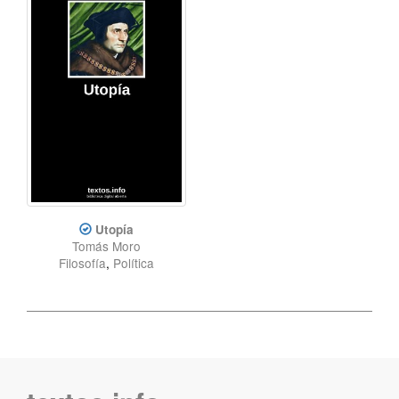
Utopía
Tomás Moro
Filosofía
,
Política