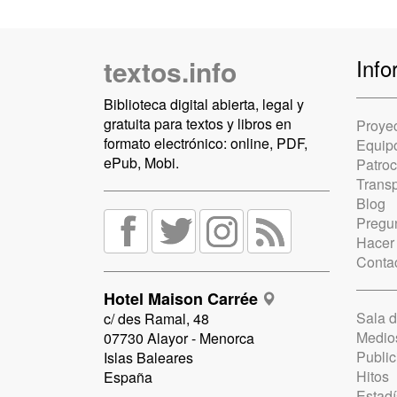
textos.info
Info
Biblioteca digital abierta, legal y
gratuita para textos y libros en
Proye
formato electrónico: online, PDF,
Equip
ePub, Mobi.
Patro
Trans
Blog
Pregun
Hacer
Conta
Hotel Maison Carrée
Sala 
c/ des Ramal, 48
Medio
07730 Alayor - Menorca
Public
Islas Baleares
Hitos
España
Estadí