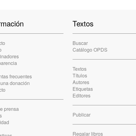
rmación
Textos
cto
Buscar
o
Catálogo OPDS
cinadores
parencia
Textos
Títulos
tas frecuentes
Autores
 una donación
Etiquetas
cto
Editores
de prensa
Publicar
s
idad
Regalar libros
sticas