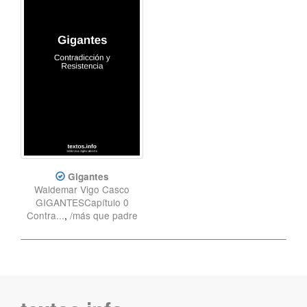
Gigantes
Waldemar Vigo Casco
GIGANTESCapítulo 0
Contra...
,
/más que padre