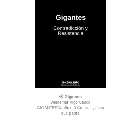
Gigantes
Waldemar Vigo Casco
GIGANTESCapítulo 0 Contra...
,
/más
que padre