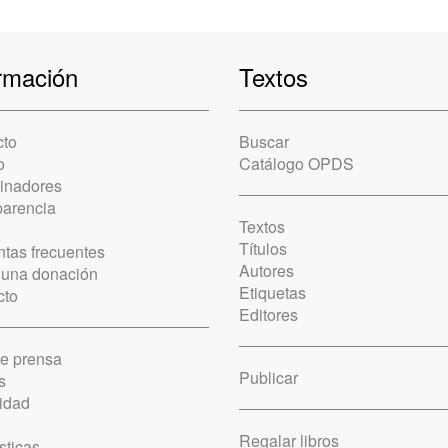
rmación
Textos
cto
Buscar
o
Catálogo OPDS
cinadores
parencia
Textos
Títulos
tas frecuentes
Autores
 una donación
Etiquetas
cto
Editores
de prensa
Publicar
s
idad
Regalar libros
sticas