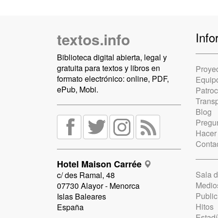
textos.info
Info
Biblioteca digital abierta, legal y
gratuita para textos y libros en
Proye
formato electrónico: online, PDF,
Equip
ePub, Mobi.
Patro
Trans
Blog
Pregun
Hacer
Conta
Hotel Maison Carrée
Sala 
c/ des Ramal, 48
Medio
07730 Alayor - Menorca
Public
Islas Baleares
Hitos
España
Estadí