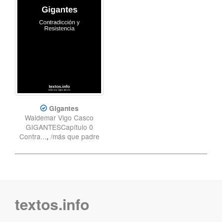
Gigantes
Waldemar Vigo Casco
GIGANTESCapítulo 0
Contra...
,
/más que padre
textos.info