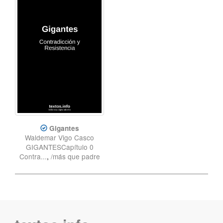
Gigantes
Waldemar Vigo Casco
GIGANTESCapítulo 0
Contra...
,
/más que padre