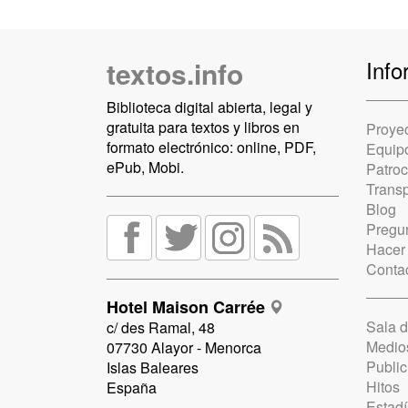
textos.info
Info
Biblioteca digital abierta, legal y
gratuita para textos y libros en
Proye
formato electrónico: online, PDF,
Equip
ePub, Mobi.
Patro
Trans
Blog
Pregun
Hacer
Conta
Hotel Maison Carrée
Sala 
c/ des Ramal, 48
Medio
07730 Alayor - Menorca
Public
Islas Baleares
Hitos
España
Estadí