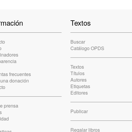
rmación
Textos
cto
Buscar
o
Catálogo OPDS
cinadores
parencia
Textos
Títulos
tas frecuentes
Autores
 una donación
Etiquetas
cto
Editores
de prensa
Publicar
s
idad
Regalar libros
sticas