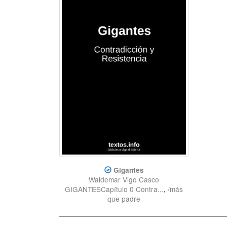
Gigantes
Waldemar Vigo Casco
GIGANTESCapítulo 0 Contra...
,
/más
que padre