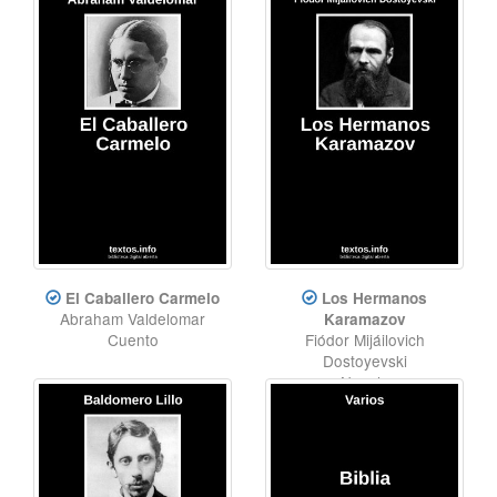
El Caballero Carmelo
Los Hermanos
Abraham Valdelomar
Karamazov
Cuento
Fiódor Mijáilovich
Dostoyevski
Novela