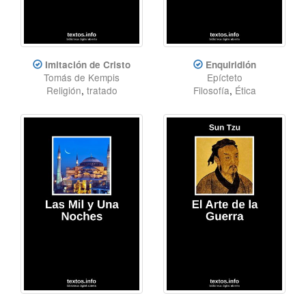
Imitación de Cristo
Enquiridión
Tomás de Kempis
Epícteto
Religión
,
tratado
Filosofía
,
Ética