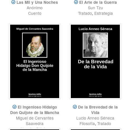
Las Mil y Una Noches
El Arte de la Guerra
Anónimo
Sun Tzu
Cuento
Tratado
,
Estrategia
El Ingenioso Hidalgo
De la Brevedad de la
Don Quijote de la Mancha
Vida
Miguel de Cervantes
Lucio Anneo Séneca
Saavedra
Filosofía
,
Tratado
Novela
,
Clásico