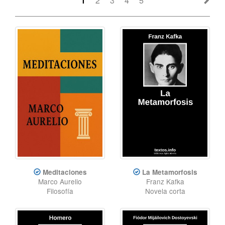
1
2
3
4
5
Meditaciones
La Metamorfosis
Marco Aurelio
Franz Kafka
Filosofía
Novela corta