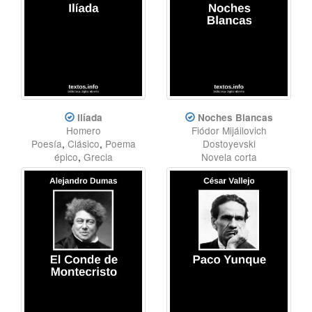
Ilíada
Noches Blancas
Homero
Fiódor Mijáilovich
Poesía
,
Clásico
,
Poema
Dostoyevski
épico
,
Grecia
Novela corta