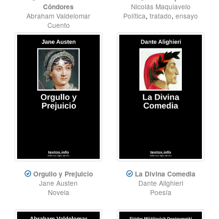
Nicolás Maquiavelo
Cóndores
Abraham Valdelomar
Política
,
tratado
,
ensayo
Cuento
Orgullo y Prejuicio
La Divina Comedia
Jane Austen
Dante Alighieri
Novela
Poesía