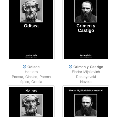
Odisea
Crimen y Castigo
Homero
Fiódor Mijáilovich
Poesía
,
Clásico
,
Poema
Dostoyevski
épico
,
Grecia
Novela