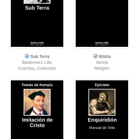
Sub Terra
Biblia
Baldomero Lillo
Varios
Cuentos
,
Colección
Religión