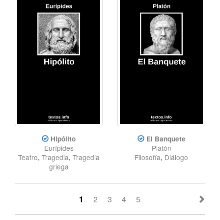
Hipólito
El Banquete
Eurípides
Platón
Teatro
,
Tragedia
,
Tragedia
Filosofía
,
Diálogo
griega
1
2
3
4
5