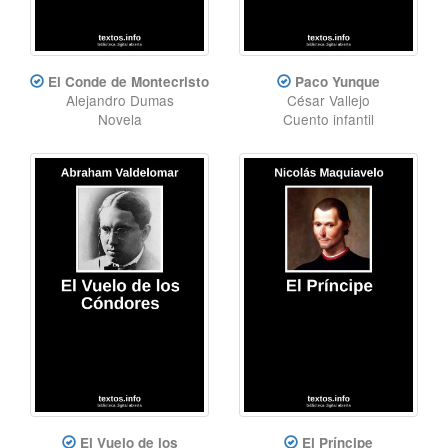
El Conde de Montecristo
Paco Yunque
Alejandro Dumas
César Vallejo
Novela
Cuento infantil
El Vuelo de los
El Príncipe