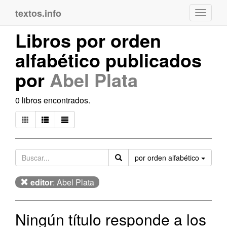
textos.info
Navega
Libros por orden
alfabético publicados
por
Abel Plata
0 libros encontrados.
Orden
por orden alfabético
editor
: Abel Plata
Ningún título responde a los