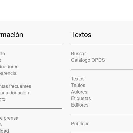
rmación
Textos
cto
Buscar
o
Catálogo OPDS
cinadores
parencia
Textos
Títulos
tas frecuentes
Autores
 una donación
Etiquetas
cto
Editores
de prensa
Publicar
s
idad