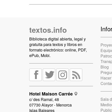
textos.info
Info
Biblioteca digital abierta, legal y
gratuita para textos y libros en
Proye
formato electrónico: online, PDF,
Equip
ePub, Mobi.
Patro
Trans
Blog
Pregun
Hacer
Conta
Hotel Maison Carrée
Sala 
c/ des Ramal, 48
Medio
07730 Alayor - Menorca
Public
Islas Baleares