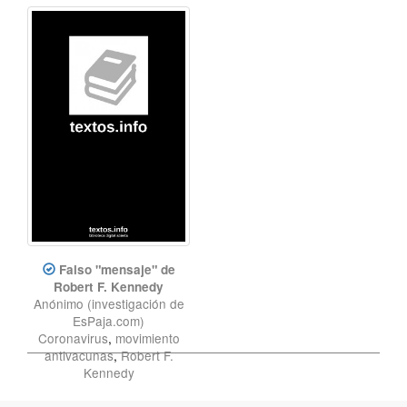
Falso "mensaje" de
Robert F. Kennedy
Anónimo (investigación de
EsPaja.com)
Coronavirus
,
movimiento
antivacunas
,
Robert F.
Kennedy