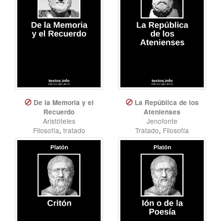
De la Memoria y el
La República de los
Recuerdo
Atenienses
Aristóteles
Jenofonte
Filosofía
,
tratado
Tratado
,
Filosofía