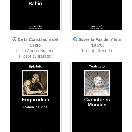
De la Constancia del
Sobre la Paz del Alma
Plutarco
Sabio
Lucio Anneo Séneca
Tratado
,
filosofía
Filosofía
,
Tratado