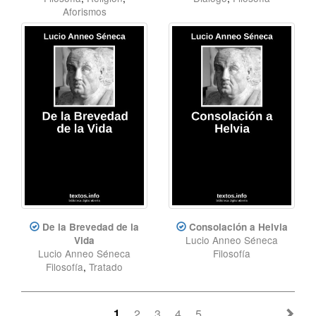
Aforismos
De la Brevedad de la
Consolación a Helvia
Lucio Anneo Séneca
Vida
Lucio Anneo Séneca
Filosofía
Filosofía
,
Tratado
1
2
3
4
5