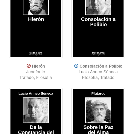
Hierón
Consolación a Polibio
Jenofonte
Lucio Anneo Séneca
Tratado
,
Filosofía
Filosofía
,
Tratado