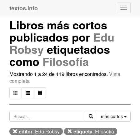
textos.info
Navega
Libros más cortos
publicados por
Edu
Robsy
etiquetados
como
Filosofía
Mostrando 1 a 24 de 119 libros encontrados.
Vista
completa
Orden
más cortos
editor
: Edu Robsy
etiqueta
: Filosofía