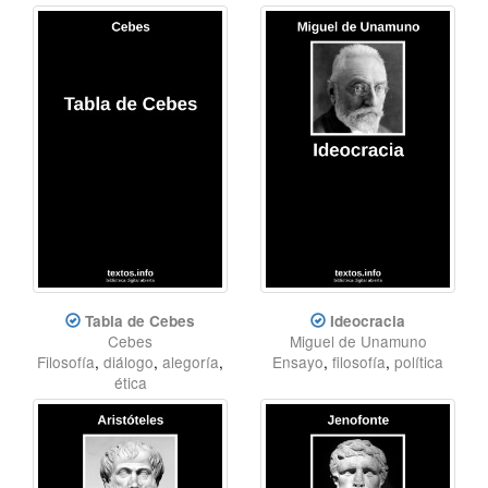
Tabla de Cebes
Ideocracia
Cebes
Miguel de Unamuno
Filosofía
,
diálogo
,
alegoría
,
Ensayo
,
filosofía
,
política
ética