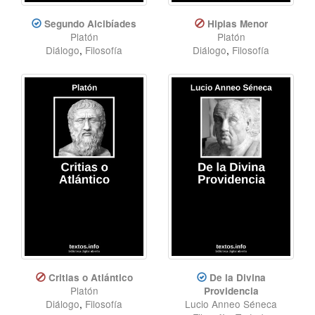
Segundo Alcibíades
Hipias Menor
Platón
Platón
Diálogo
,
Filosofía
Diálogo
,
Filosofía
Critias o Atlántico
De la Divina
Platón
Providencia
Diálogo
,
Filosofía
Lucio Anneo Séneca