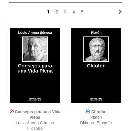
1
2
3
4
5
Consejos para una Vida
Clitofón
Platón
Plena
Lucio Anneo Séneca
Diálogo
,
Filosofía
Filosofía