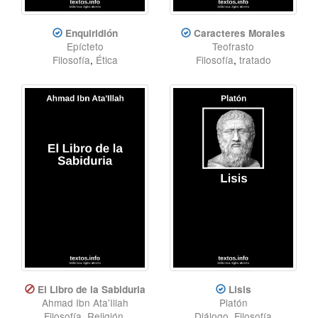
Enquiridión
Caracteres Morales
Epícteto
Teofrasto
Filosofía
,
Ética
Filosofía
,
tratado
El Libro de la Sabiduria
Lisis
Ahmad Ibn Ata'Illah
Platón
Filosofía
,
Religión
,
Diálogo
,
Filosofía