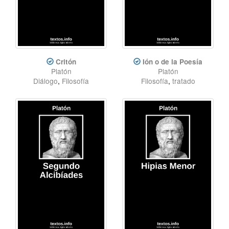
Critón
Ión o de la Poesía
Platón
Platón
Diálogo
,
Filosofía
Filosofía
,
tratado