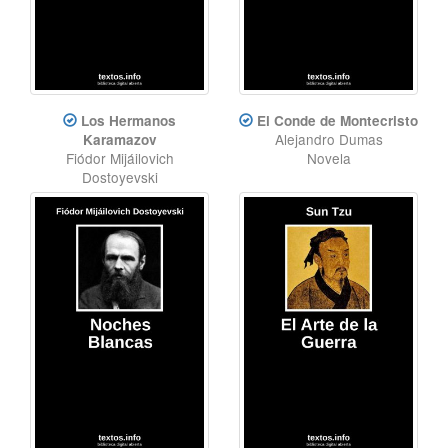
Los Hermanos
El Conde de Montecristo
Alejandro Dumas
Karamazov
Fiódor Mijáilovich
Novela
Dostoyevski
Novela