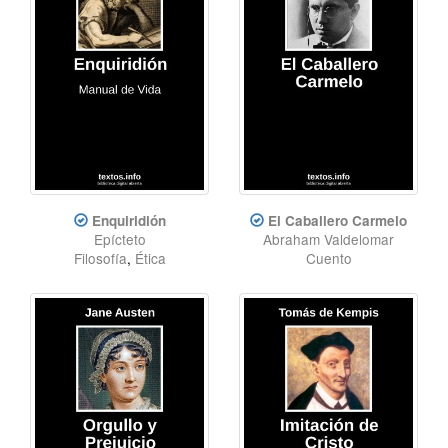
Enquiridión
El Caballero Carmelo
Epícteto
Abraham Valdelomar
Filosofía
,
Ética
Cuento