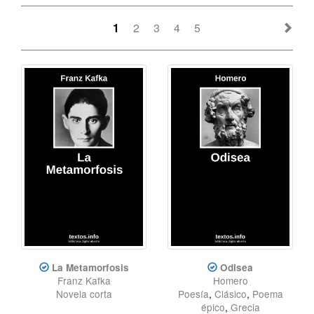
1
2
3
4
5
La Metamorfosis
Odisea
Franz Kafka
Homero
Novela corta
Poesía
,
Clásico
,
Poema
épico
,
Grecia