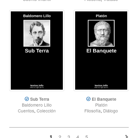
Sub Terra
El Banquete
Baldomero Lillo
Platón
Cuentos
,
Colección
Filosofía
,
Diálogo
1
2
3
4
5