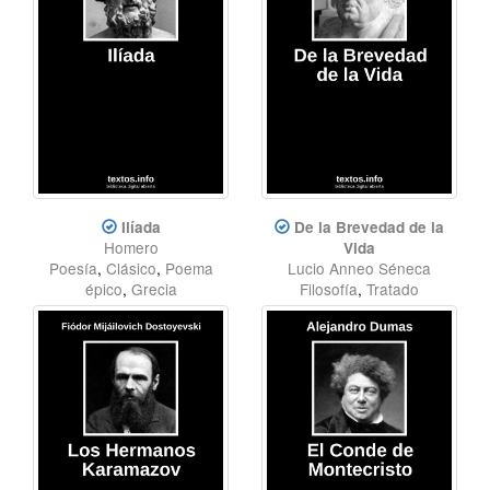
Ilíada
De la Brevedad de la
Homero
Vida
Poesía
,
Clásico
,
Poema
Lucio Anneo Séneca
épico
,
Grecia
Filosofía
,
Tratado