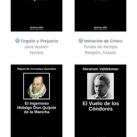
Orgullo y Prejuicio
Imitación de Cristo
Jane Austen
Tomás de Kempis
Novela
Religión
,
tratado