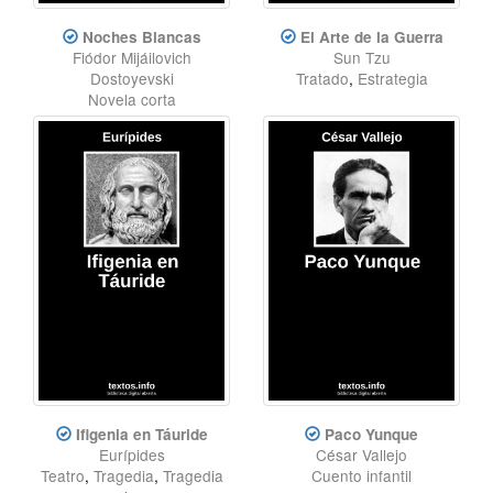
Noches Blancas
El Arte de la Guerra
Fiódor Mijáilovich
Sun Tzu
Dostoyevski
Tratado
,
Estrategia
Novela corta
Ifigenia en Táuride
Paco Yunque
Eurípides
César Vallejo
Teatro
,
Tragedia
,
Tragedia
Cuento infantil