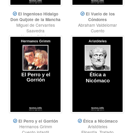
El Ingenioso Hidalgo
El Vuelo de los
Don Quijote de la Mancha
Cóndores
Miguel de Cervantes
Abraham Valdelomar
Saavedra
Cuento
Novela
,
Clásico
El Perro y el Gorrión
Ética a Nicómaco
Hermanos Grimm
Aristóteles
Cuento infantil
Filosofía
,
Tratado