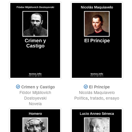
Crimen y Castigo
El Príncipe
Fiódor Mijáilovich
Nicolás Maquiavelo
Dostoyevski
Política
,
tratado
,
ensayo
Novela