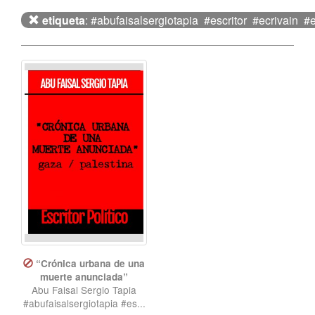
etiqueta
: #abufaisalsergiotapia #escritor #ecrivain #es
“Crónica urbana de una
muerte anunciada”
Abu Faisal Sergio Tapia
#abufaisalsergiotapia #es...