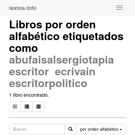
textos.info
Navega
Libros por orden
alfabético etiquetados
como
abufaisalsergiotapia
escritor ecrivain
escritorpolitico
1 libro encontrado.
Orden
por orden alfabético