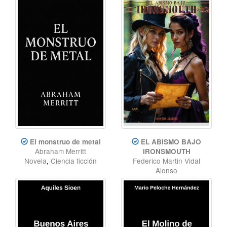
El monstruo de metal
EL ABISMO BAJO
Abraham Merritt
IRONSMOUTH
Novela
,
Ciencia ficción
Federico Martin Vidal
Alonso
Terror
,
Horror
,
Ciencia
Ficción
,
Lovecraft
,
Steampunk