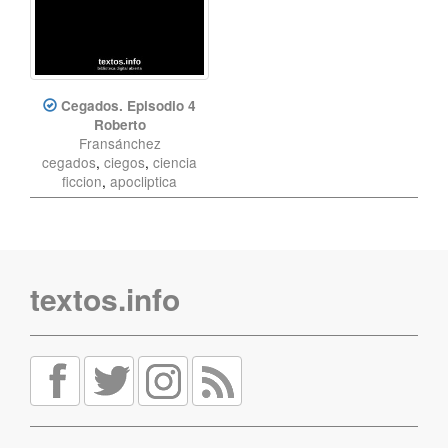
Cegados. Episodio 4
Roberto
Fransánchez
cegados
,
ciegos
,
ciencia
ficcion
,
apocliptica
textos.info