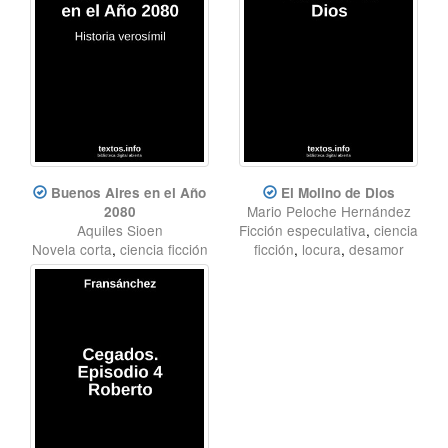
Buenos Aires en el Año
El Molino de Dios
Mario Peloche Hernández
2080
Aquiles Sioen
Ficción especulativa
,
ciencia
Novela corta
,
ciencia ficción
ficción
,
locura
,
desamor