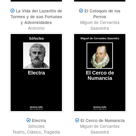
La Vida del Lazarillo de
El Coloquio de los
Tormes y de sus Fortunas
Perros
Miguel de Cervantes
y Adversidades
Anónimo
Saavedra
Novela
,
Clásico
Teatro
,
Diálogo
,
Clásico
Electra
El Cerco de Numancia
Sófocles
Miguel de Cervantes
Teatro
,
Clásico
,
Tragedia
Saavedra