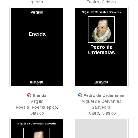
griega
Teatro
,
Clásico
Eneida
Pedro de Urdemalas
Virgilio
Miguel de Cervantes
Poesía
,
Poema épico
,
Saavedra
Clásico
Teatro
,
Clásico