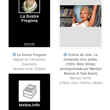
La Ilustre Fregona
Crítica de cine: La
Miguel de Cervantes
tentación vive arriba.
Saavedra
(1955, Billy Wilder,
Novela corta
,
Clásico
protagonizada por Marilyn
Monroe & Tom Ewell)
Manuel Cerón
Crítica
,
cine
,
reseña
,
clásico