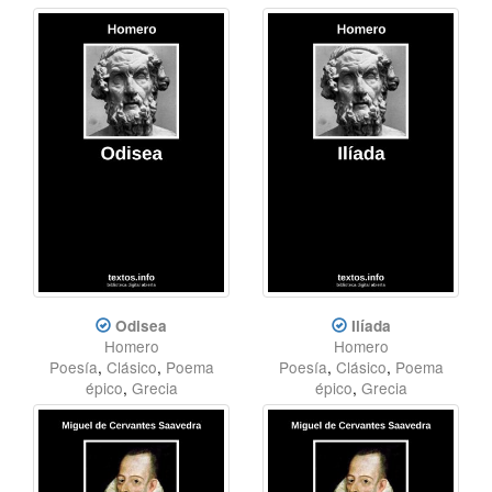
Odisea
Ilíada
Homero
Homero
Poesía
,
Clásico
,
Poema
Poesía
,
Clásico
,
Poema
épico
,
Grecia
épico
,
Grecia