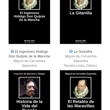
El Ingenioso Hidalgo
La Gitanilla
Miguel de Cervantes
Don Quijote de la Mancha
Miguel de Cervantes
Saavedra
Saavedra
Novela corta
,
Clásico
Novela
,
Clásico