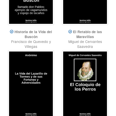
Historia de la Vida del
El Retablo de las
Buscón
Maravillas
Francisco de Quevedo y
Miguel de Cervantes
Villegas
Saavedra
Novela
,
Clásico
Teatro
,
Clásico