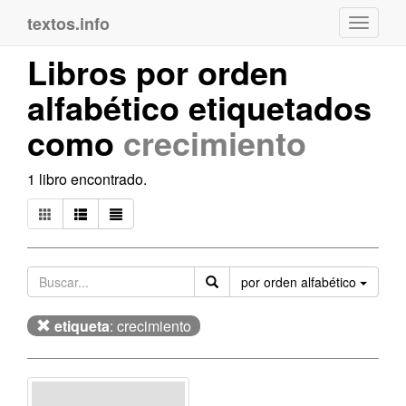
textos.info
Navega
Libros por orden
alfabético etiquetados
como
crecimiento
1 libro encontrado.
Orden
por orden alfabético
etiqueta
: crecimiento