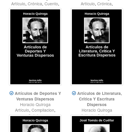
Artículo
,
Crónica
,
Cuento
,
Artículo
,
Crónica
,
Compilación
Compilación
Artículos de Deportes Y
Artículos de Literatura,
Venturas Dispersos
Crítica Y Escritura
Horacio Quiroga
Dispersos
Artículo
,
Compilacion
,
Horacio Quiroga
Crónica
Artículo
,
Crónica
,
Compilación