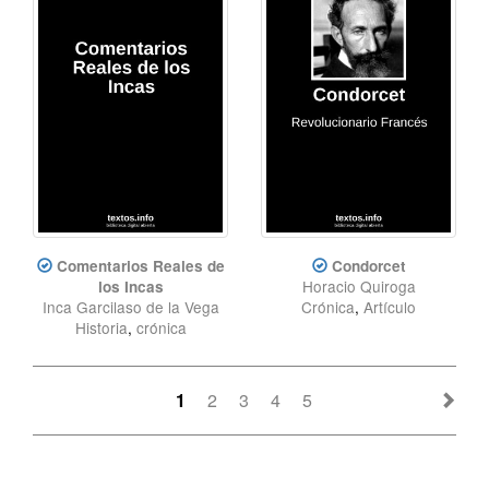
Comentarios Reales de
Condorcet
Horacio Quiroga
los Incas
Inca Garcilaso de la Vega
Crónica
,
Artículo
Historia
,
crónica
1
2
3
4
5