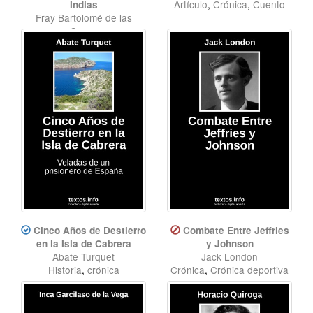
Artículo
,
Crónica
,
Cuento
Indias
Fray Bartolomé de las
Casas
Crónica
Cinco Años de Destierro
Combate Entre Jeffries
en la Isla de Cabrera
y Johnson
Abate Turquet
Jack London
Historia
,
crónica
Crónica
,
Crónica deportiva