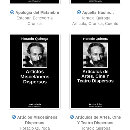
Apología del Matambre
Aquella Noche…
Esteban Echeverría
Horacio Quiroga
Crónica
Artículo
,
Crónica
,
Cuento
Artíclos Misceláneos
Artículos de Artes, Cine
Dispersos
Y Teatro Dispersos
Horacio Quiroga
Horacio Quiroga