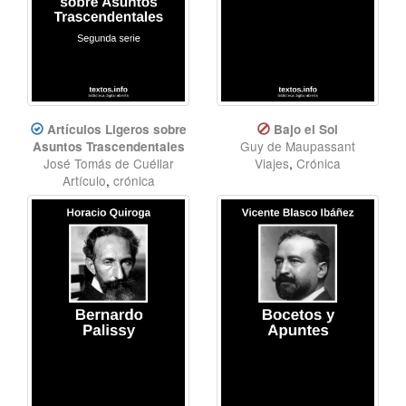
Artículos Ligeros sobre
Bajo el Sol
Guy de Maupassant
Asuntos Trascendentales
José Tomás de Cuéllar
Viajes
,
Crónica
Artículo
,
crónica