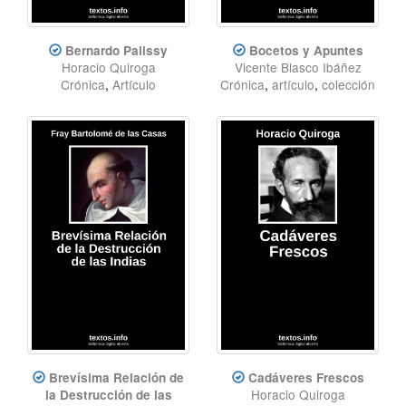
Bernardo Palissy
Bocetos y Apuntes
Horacio Quiroga
Vicente Blasco Ibáñez
Crónica
,
Artículo
Crónica
,
artículo
,
colección
Brevísima Relación de
Cadáveres Frescos
Horacio Quiroga
la Destrucción de las