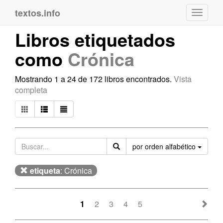
textos.info
Navega
Libros etiquetados
como
Crónica
Mostrando 1 a 24 de 172 libros encontrados.
Vista
completa
Orden
por orden alfabético
etiqueta
: Crónica
1
2
3
4
5