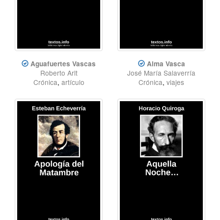
Aguafuertes Vascas
Alma Vasca
Roberto Arlt
José María Salaverría
Crónica
,
artículo
Crónica
,
viajes