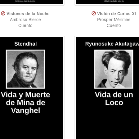
Visiones de la Noche
Visión de Carlos XI
Ambrose Bierce
Prosper Mérimée
Cuento
Cuento