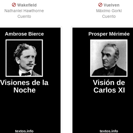
Wakefield
Vuelven
Nathaniel Hawthorne
Máximo Gorki
Cuento
Cuento