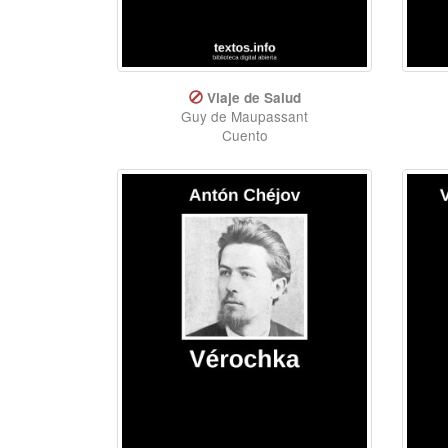
Viaje de Salud
Guy de Maupassant
Cuento