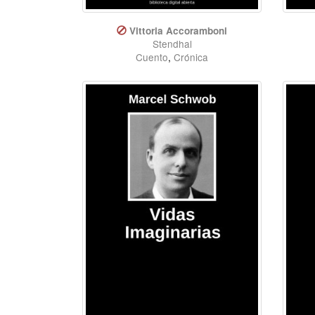
Vittoria Accoramboni
Stendhal
Cuento
,
Crónica