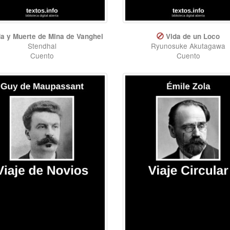
da y Muerte de Mina de Vanghel
Vida de un Loco
Stendhal
Ryunosuke Akutagawa
Cuento
Cuento