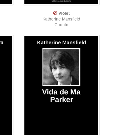
Violet
Katherine Mansfield
Cuento