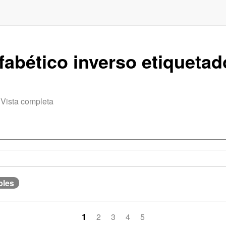
lfabético inverso etiquet
.
Vista completa
bles
1
2
3
4
5