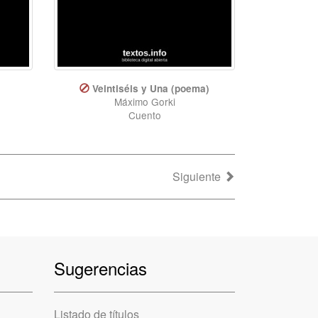
Veintiséis y Una (poema)
Máximo Gorki
Cuento
Siguiente
Sugerencias
Listado de títulos