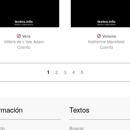
Vera
Veneno
Villiers de L'Isle Adam
Katherine Mansfield
Cuento
Cuento
1
2
3
4
5
rmación
Textos
cto
Buscar