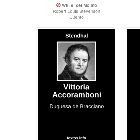
Will el del Molino
Robert Louis Stevenson
Cuento