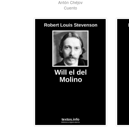
Antón Chéjov
Cuento