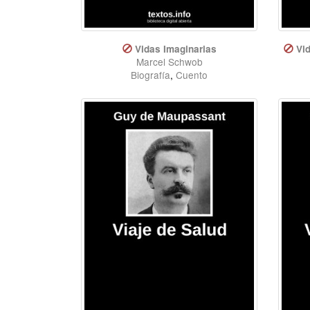
Vidas Imaginarias
Vi
Marcel Schwob
Biografía
,
Cuento