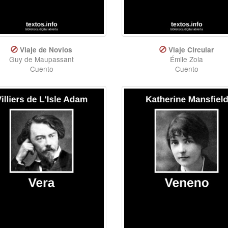
Viaje de Novios
Viaje Circular
Guy de Maupassant
Émile Zola
Cuento
Cuento