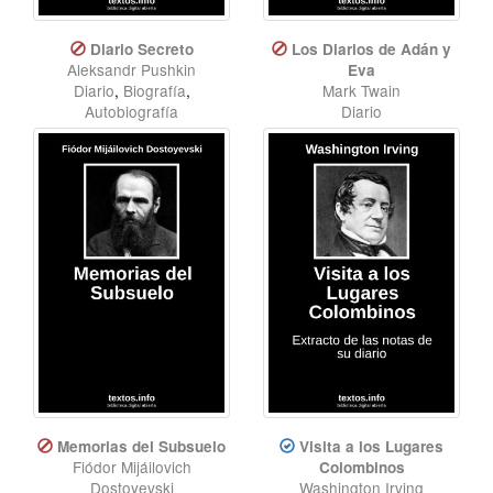
Diario Secreto
Los Diarios de Adán y
Aleksandr Pushkin
Eva
Diario
,
Biografía
,
Mark Twain
Autobiografía
Diario
Memorias del Subsuelo
Visita a los Lugares
Fiódor Mijáilovich
Colombinos
Dostoyevski
Washington Irving