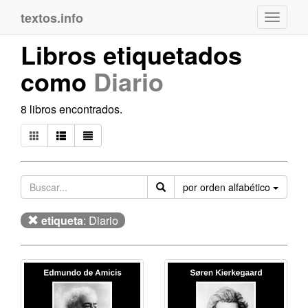
textos.info
Navega
Libros etiquetados
como
Diario
8 libros encontrados.
Orden
por orden alfabético
etiqueta
: Diario