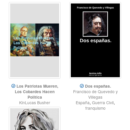
Los Patriotas Mueren,
Dos españas.
Francisco de Quevedo y
Los Cobardes Hacen
Villegas
Politica
KinLucas Busher
España
,
Guerra Civil
,
Argentina
,
España
,
Irlanda
,
franquismo
Union
,
Patria