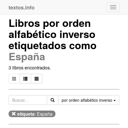
textos.info
Navega
Libros por orden
alfabético inverso
etiquetados como
España
3 libros encontrados.
Orden
por orden alfabético inverso
etiqueta
: España