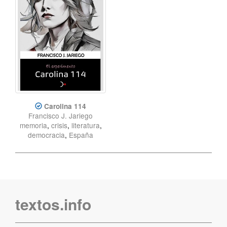
Carolina 114
Francisco J. Jariego
memoria
,
crisis
,
literatura
,
democracia
,
España
textos.info