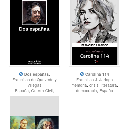
Dos españas.
Carolina 114
Francisco de Quevedo y
Francisco J. Jariego
Villegas
memoria
,
crisis
,
literatura
,
España
,
Guerra Civil
,
democracia
,
España
franquismo