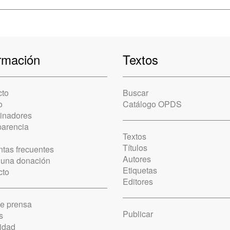
rmación
Textos
cto
Buscar
o
Catálogo OPDS
cinadores
parencia
Textos
Títulos
tas frecuentes
Autores
 una donación
Etiquetas
cto
Editores
de prensa
Publicar
s
idad