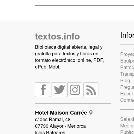
textos.info
Info
Biblioteca digital abierta, legal y
gratuita para textos y libros en
Proye
formato electrónico: online, PDF,
Equip
ePub, Mobi.
Patro
Trans
Blog
Pregun
Hacer
Conta
Hotel Maison Carrée
Sala 
c/ des Ramal, 48
Medio
07730 Alayor - Menorca
Public
Islas Baleares