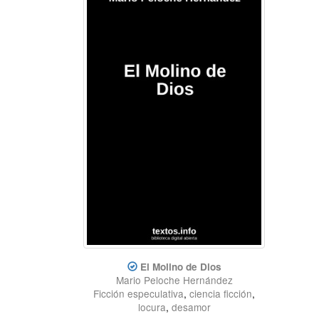
El Molino de Dios
Mario Peloche Hernández
Ficción especulativa
,
ciencia ficción
,
locura
,
desamor