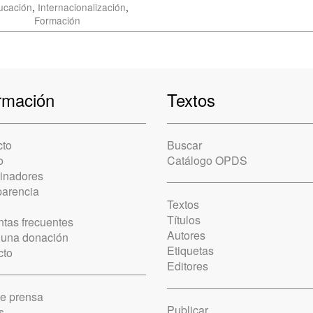
ucación
,
Internacionalización
,
Formación
rmación
Textos
cto
Buscar
o
Catálogo OPDS
cinadores
parencia
Textos
Títulos
tas frecuentes
Autores
 una donación
Etiquetas
cto
Editores
de prensa
Publicar
s