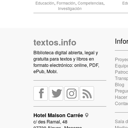
Educación
,
Formación
,
Competencias
,
Ed
Investigación
textos.info
Info
Biblioteca digital abierta, legal y
gratuita para textos y libros en
Proye
formato electrónico: online, PDF,
Equip
ePub, Mobi.
Patro
Trans
Blog
Pregun
Hacer
Conta
Hotel Maison Carrée
Sala 
c/ des Ramal, 48
Medio
07730 Alayor - Menorca