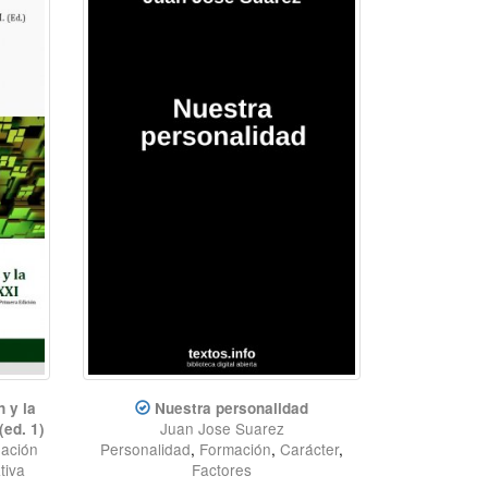
 y la
Nuestra personalidad
Juan Jose Suarez
(ed. 1)
gación
Personalidad
,
Formación
,
Carácter
,
tiva
Factores