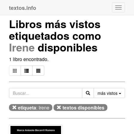
textos.info
Navega
Libros más vistos
etiquetados como
Irene
disponibles
1 libro encontrado.
Orden
más vistos
etiqueta
: Irene
textos disponibles