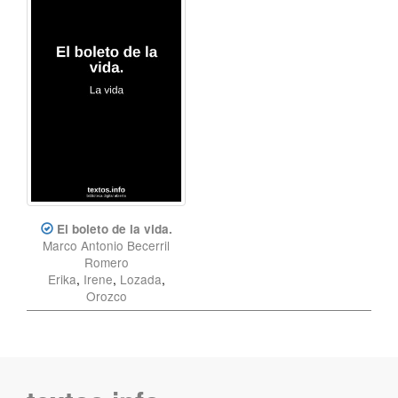
El boleto de la vida.
Marco Antonio Becerril
Romero
Erika
,
Irene
,
Lozada
,
Orozco