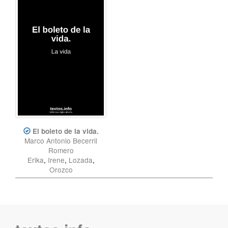
El boleto de la vida.
Marco Antonio Becerril
Romero
Erika
,
Irene
,
Lozada
,
Orozco