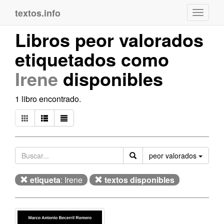
textos.info
Navega
Libros peor valorados
etiquetados como
Irene
disponibles
1 libro encontrado.
Orden
peor valorados
etiqueta
: Irene
textos disponibles