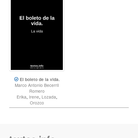
El boleto de la vida.
Marco Antonio Becerril
Romero
Erika
,
Irene
,
Lozada
,
Orozco