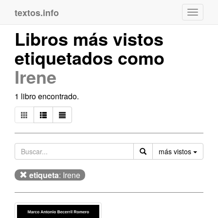
textos.info
Navega
Libros más vistos
etiquetados como
Irene
1 libro encontrado.
Orden
más vistos
etiqueta
: Irene