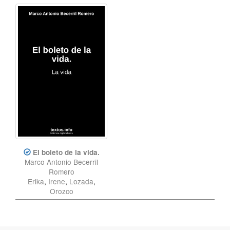
El boleto de la vida.
Marco Antonio Becerril
Romero
Erika
,
Irene
,
Lozada
,
Orozco