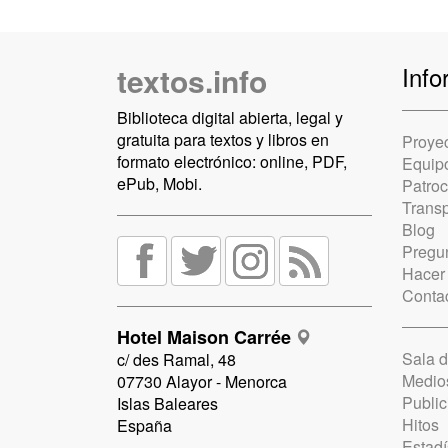
textos.info
Info
Biblioteca digital abierta, legal y
gratuita para textos y libros en
Proye
formato electrónico: online, PDF,
Equip
ePub, Mobi.
Patro
Trans
Blog
Pregun
Hacer
Conta
Hotel Maison Carrée
Sala 
c/ des Ramal, 48
Medio
07730 Alayor - Menorca
Public
Islas Baleares
Hitos
España
Estadí