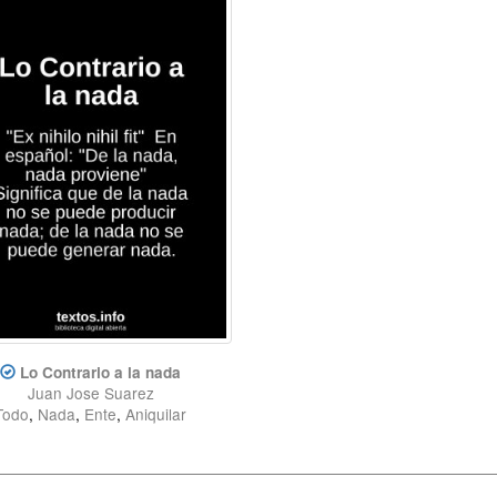
Lo Contrario a la nada
Juan Jose Suarez
Todo
,
Nada
,
Ente
,
Aniquilar