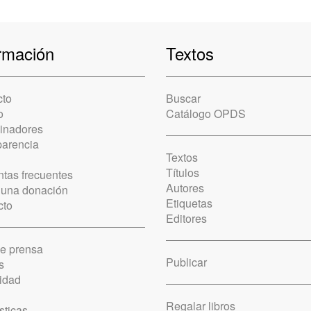
rmación
Textos
cto
Buscar
o
Catálogo OPDS
cinadores
parencia
Textos
Títulos
tas frecuentes
Autores
 una donación
Etiquetas
cto
Editores
de prensa
Publicar
s
idad
Regalar libros
sticas