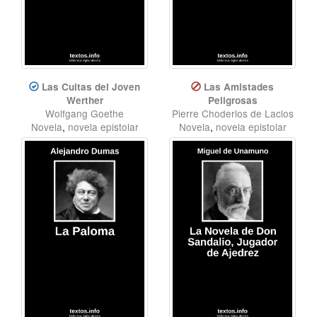
Las Cuitas del Joven
Las Amistades
Werther
Peligrosas
Wolfgang Goethe
Pierre Choderlos de Laclos
Novela
,
novela epistolar
Novela
,
novela epistolar