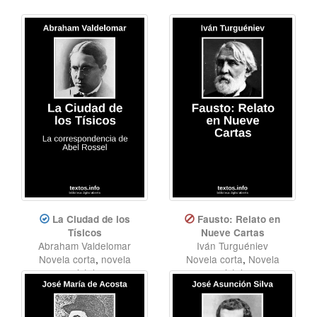
La Ciudad de los
Fausto: Relato en
Tísicos
Nueve Cartas
Abraham Valdelomar
Iván Turguéniev
Novela corta
,
novela
Novela corta
,
Novela
epistolar
epistolar