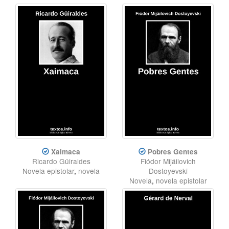
Xaimaca
Pobres Gentes
Ricardo Güiraldes
Fiódor Mijáilovich
Novela epistolar
,
novela
Dostoyevski
Novela
,
novela epistolar