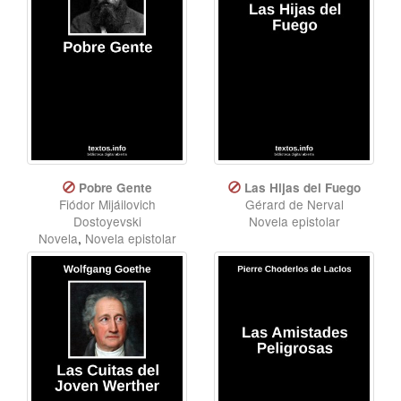
Pobre Gente
Las Hijas del Fuego
Fiódor Mijáilovich
Gérard de Nerval
Dostoyevski
Novela epistolar
Novela
,
Novela epistolar