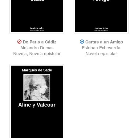
De París a Cádiz
Cartas a un Amigo
Alejandro Dumas
Esteban Echeverría
Novela
,
Novela epistolar
Novela epistolar