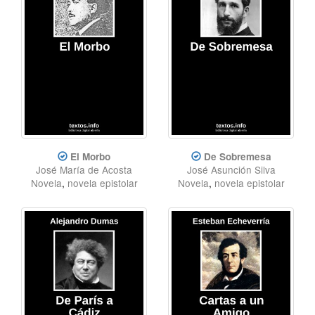
El Morbo
De Sobremesa
José María de Acosta
José Asunción Silva
Novela
,
novela epistolar
Novela
,
novela epistolar