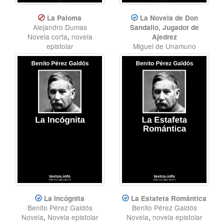
La Paloma
La Novela de Don
Alejandro Dumas
Sandalio, Jugador de
Novela corta
,
novela
Ajedrez
epistolar
Miguel de Unamuno
Novela corta
,
novela
epistolar
La Incógnita
La Estafeta Romántica
Benito Pérez Galdós
Benito Pérez Galdós
Novela
,
Novela epistolar
Novela
,
novela epistolar