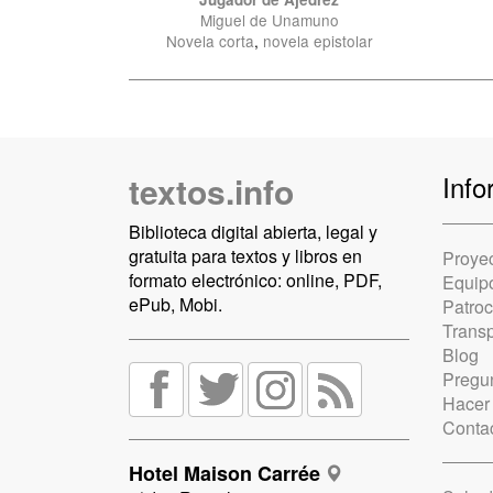
Miguel de Unamuno
Novela corta
,
novela epistolar
textos.info
Info
Biblioteca digital abierta, legal y
gratuita para textos y libros en
Proye
formato electrónico: online, PDF,
Equip
ePub, Mobi.
Patro
Trans
Blog
Pregun
Hacer
Conta
Hotel Maison Carrée