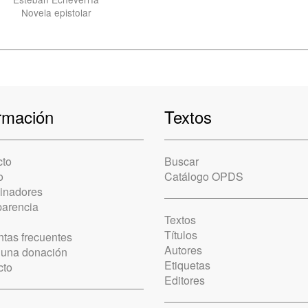
Novela epistolar
rmación
Textos
cto
Buscar
o
Catálogo OPDS
cinadores
parencia
Textos
Títulos
tas frecuentes
Autores
 una donación
Etiquetas
cto
Editores