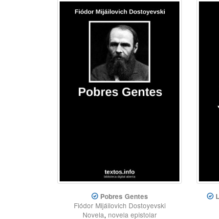
Pobres Gentes
L
Fiódor Mijáilovich Dostoyevski
Novela
,
novela epistolar