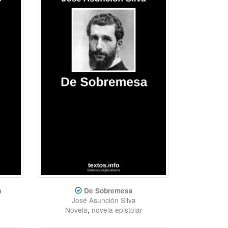
a
De Sobremesa
José Asunción Silva
Novela
,
novela epistolar