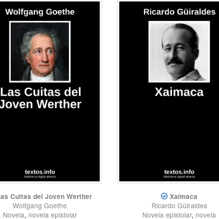
as Cuitas del Joven Werther
Xaimaca
Wolfgang Goethe
Ricardo Güiraldes
Novela
,
novela epistolar
Novela epistolar
,
novela