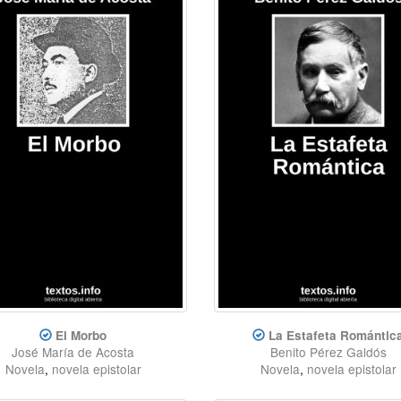
El Morbo
La Estafeta Romántic
José María de Acosta
Benito Pérez Galdós
Novela
,
novela epistolar
Novela
,
novela epistolar