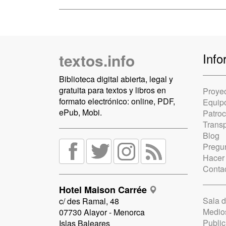
textos.info
Info
Biblioteca digital abierta, legal y
gratuita para textos y libros en
Proye
formato electrónico: online, PDF,
Equip
ePub, Mobi.
Patro
Trans
Blog
Pregun
Hacer
Conta
Hotel Maison Carrée
Sala 
c/ des Ramal, 48
Medio
07730 Alayor - Menorca
Public
Islas Baleares