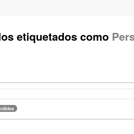
ados etiquetados como
Per
onibles