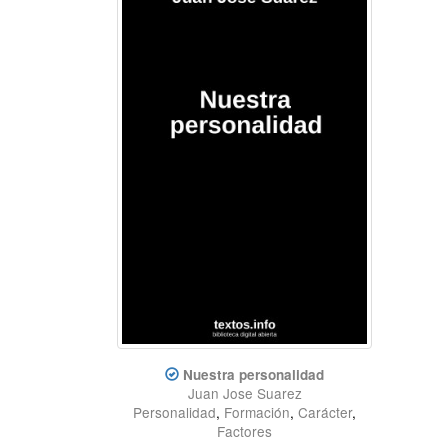
Nuestra personalidad
Juan Jose Suarez
Personalidad
,
Formación
,
Carácter
,
Factores