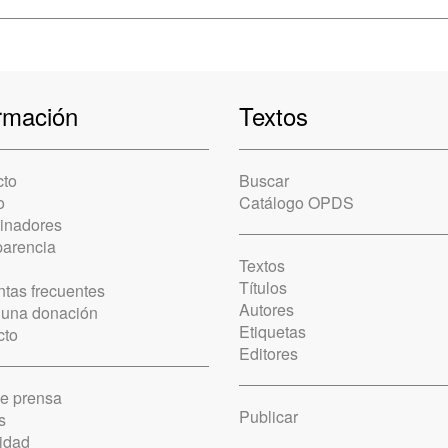
rmación
Textos
cto
Buscar
o
Catálogo OPDS
cinadores
parencia
Textos
Títulos
tas frecuentes
Autores
 una donación
Etiquetas
cto
Editores
de prensa
Publicar
s
idad