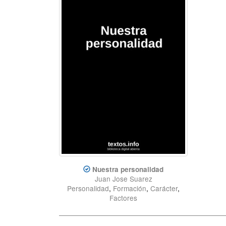
Nuestra personalidad
Juan Jose Suarez
Personalidad
,
Formación
,
Carácter
,
Factores