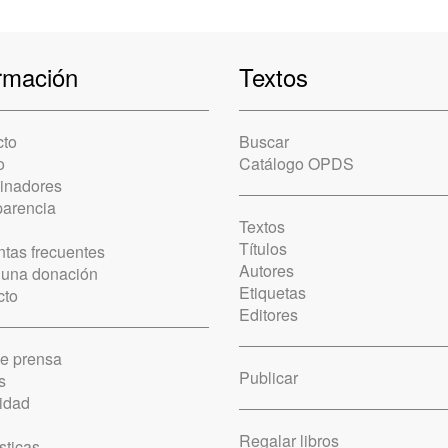
rmación
Textos
cto
Buscar
o
Catálogo OPDS
cinadores
parencia
Textos
Títulos
tas frecuentes
Autores
 una donación
Etiquetas
cto
Editores
de prensa
Publicar
s
idad
Regalar libros
sticas