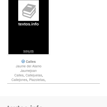
Calles
Jaume del Alamo
Jaumejoan
Calles
,
Callejuelas
,
Callejones
,
Plazoletas
,