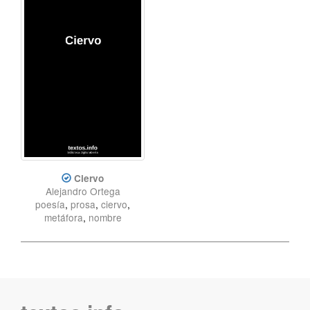
Ciervo
Alejandro Ortega
poesía
,
prosa
,
ciervo
,
metáfora
,
nombre