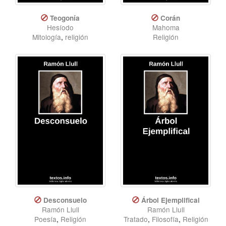
Teogonía
Corán
Hesíodo
Mahoma
Mitología
,
religión
Religión
Desconsuelo
Árbol Ejemplifical
Ramón Llull
Ramón Llull
Poesía
,
Religión
Tratado
,
Filosofía
,
Religión