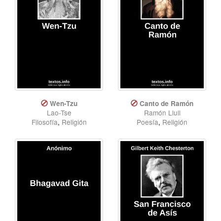
Wen-Tzu
Canto de Ramón
Lao-Tse
Ramón Llull
Filosofía
,
Religión
Poesía
,
Religión