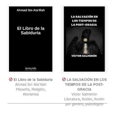
El Libro de la Sabiduria
LA SALVACIÓN EN LOS
Ahmad Ibn Ata'Illah
TIEMPOS DE LA POST-
Filosofía
,
Religión
,
GRACIA
Aforismos
Víctor Salmerón
Literatura
,
ficción
,
ficción
por genero
,
psicológico