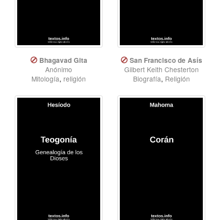
Bhagavad Gita
San Francisco de Asís
Anónimo
Gilbert Keith Chesterton
Mitología
,
religión
Biografía
,
Religión