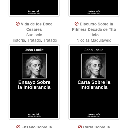
Vida de los Doce
Discurso Sobre la
Césares
Primera Década de Tito
Suetonio
Livio
Historia
,
Tratado
,
Tratado
Nicolás Maquiavelo
político
Tratado
,
Tratado político
,
Historia
Ensayo Sobre la
Carta Sobre la