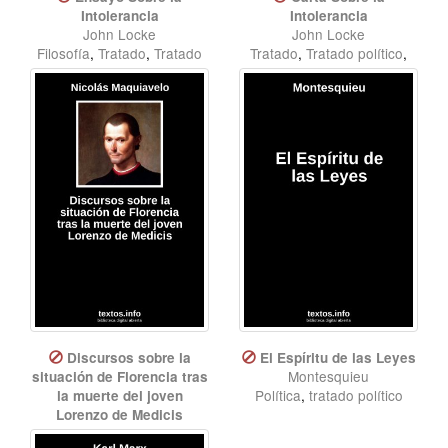
Intolerancia
Intolerancia
John Locke
John Locke
Filosofía
,
Tratado
,
Tratado
Tratado
,
Tratado político
,
político
Filosofía
Discursos sobre la
El Espíritu de las Leyes
Montesquieu
situación de Florencia tras
Política
,
tratado político
la muerte del joven
Lorenzo de Medicis
Nicolás Maquiavelo