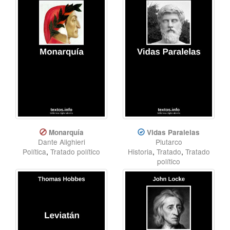
Monarquía
Vidas Paralelas
Dante Alighieri
Plutarco
Política
,
Tratado político
Historia
,
Tratado
,
Tratado
político