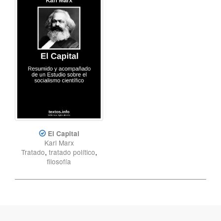
Discurso
,
Tratado
,
Tratado
político
El Capital
Karl Marx
Tratado
,
tratado político
,
filosofía