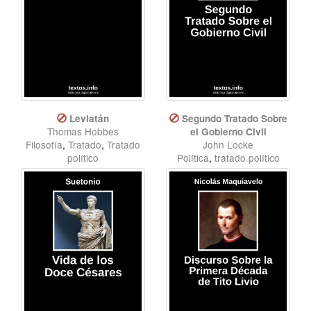
Leviatán
Segundo Tratado Sobre
Thomas Hobbes
el Gobierno Civil
Filosofía
,
Tratado
,
Tratado
John Locke
político
Política
,
tratado político