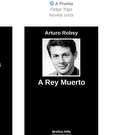
A Prueba
"
Felipe Trigo
Novela corta