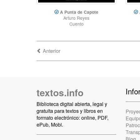
A Punta de Capote
Arturo Reyes
Cuento
Anterior
textos.info
Info
Biblioteca digital abierta, legal y
gratuita para textos y libros en
Proye
formato electrónico: online, PDF,
Equip
ePub, Mobi.
Patro
Trans
Blog