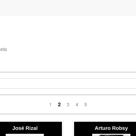
leta
1
2
3
4
5