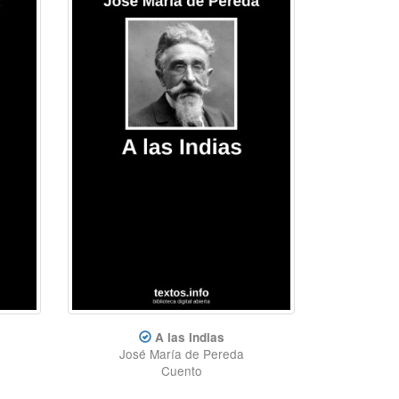
A las Indias
José María de Pereda
Cuento