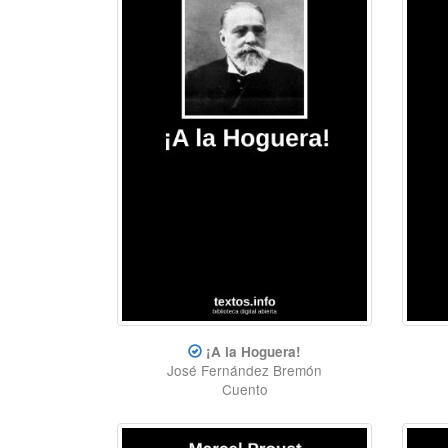
¡A la Hoguera!
José Fernández Bremón
Cuento