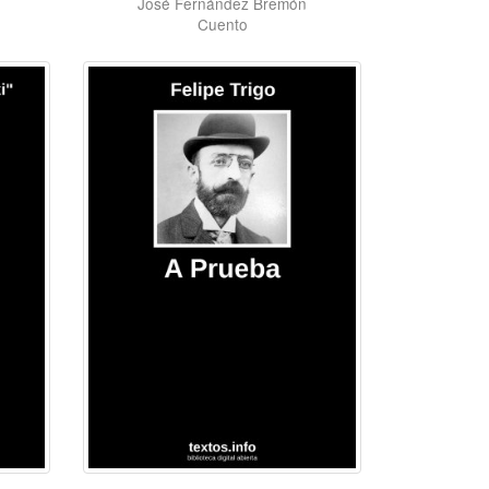
José Fernández Bremón
Cuento