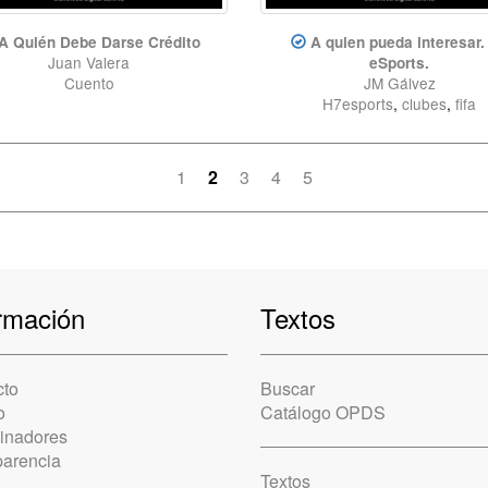
A Quién Debe Darse Crédito
A quien pueda interesar.
Juan Valera
eSports.
Cuento
JM Gálvez
H7esports
,
clubes
,
fifa
1
2
3
4
5
rmación
Textos
cto
Buscar
o
Catálogo OPDS
cinadores
parencia
Textos