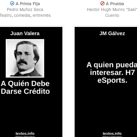
A Prima Fija
A Prueba
Pedro Muñoz Seca
Hector Hugh Munro "Saki
Teatro
,
comedia
,
entremés
Cuento