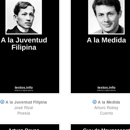
A la Juventud Filipina
A la Medida
José Rizal
Arturo Robsy
Poesía
Cuento