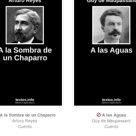
A la Sombra de un Chaparro
A las Aguas
Arturo Reyes
Guy de Maupassant
Cuento
Cuento