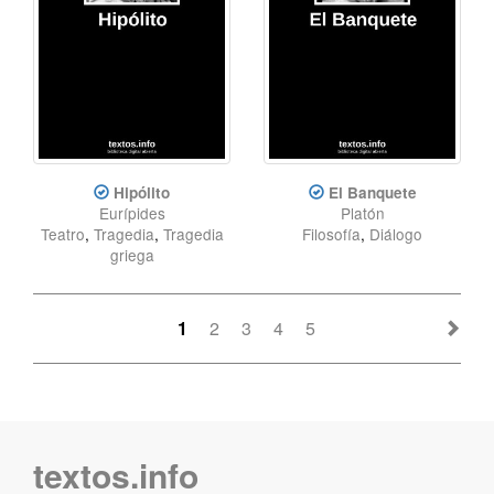
Hipólito
El Banquete
Eurípides
Platón
Teatro
,
Tragedia
,
Tragedia
Filosofía
,
Diálogo
griega
1
2
3
4
5
textos.info