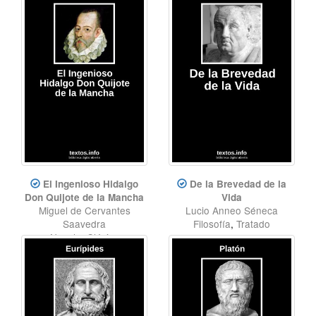
El Ingenioso Hidalgo
De la Brevedad de la
Don Quijote de la Mancha
Vida
Miguel de Cervantes
Lucio Anneo Séneca
Saavedra
Filosofía
,
Tratado
Novela
,
Clásico