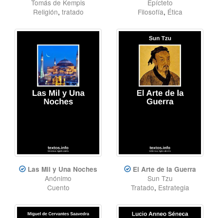
Tomás de Kempis
Epícteto
Religión
,
tratado
Filosofía
,
Ética
Las Mil y Una Noches
El Arte de la Guerra
Anónimo
Sun Tzu
Cuento
Tratado
,
Estrategia