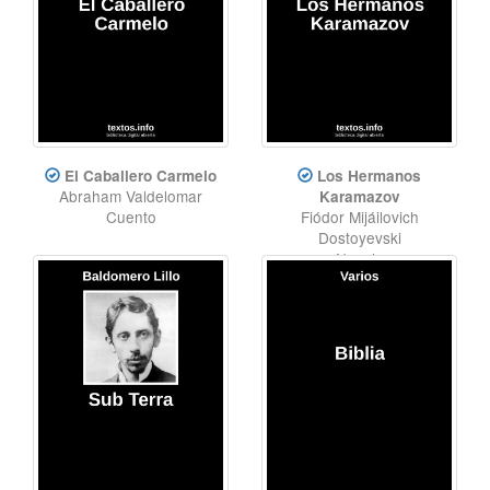
El Caballero Carmelo
Los Hermanos
Abraham Valdelomar
Karamazov
Cuento
Fiódor Mijáilovich
Dostoyevski
Novela