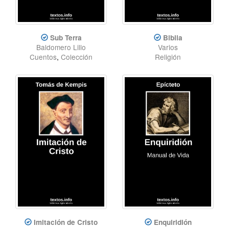
Sub Terra
Biblia
Baldomero Lillo
Varios
Cuentos
,
Colección
Religión
Imitación de Cristo
Enquiridión