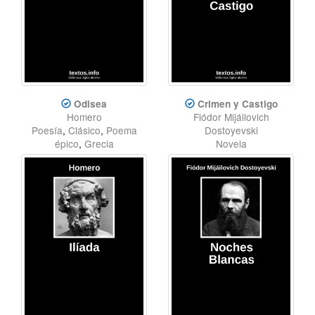
Odisea
Crimen y Castigo
Homero
Fiódor Mijáilovich
Poesía
,
Clásico
,
Poema
Dostoyevski
épico
,
Grecia
Novela