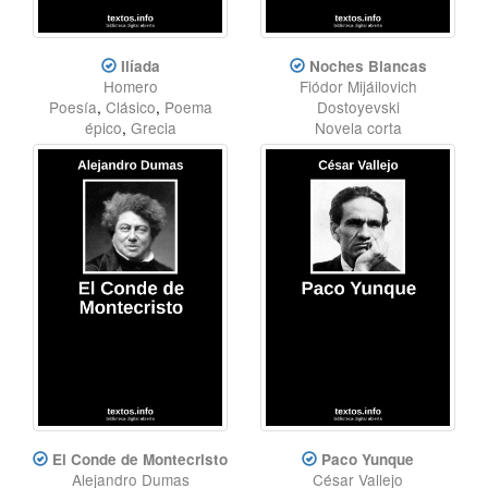
Ilíada
Noches Blancas
Homero
Fiódor Mijáilovich
Poesía
,
Clásico
,
Poema
Dostoyevski
épico
,
Grecia
Novela corta
El Conde de Montecristo
Paco Yunque
Alejandro Dumas
César Vallejo