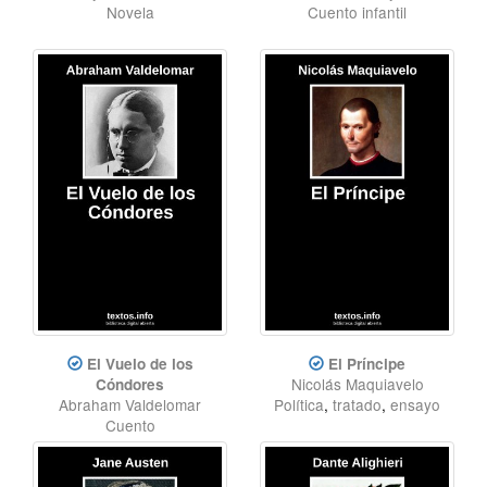
Novela
Cuento infantil
El Vuelo de los
El Príncipe
Nicolás Maquiavelo
Cóndores
Abraham Valdelomar
Política
,
tratado
,
ensayo
Cuento