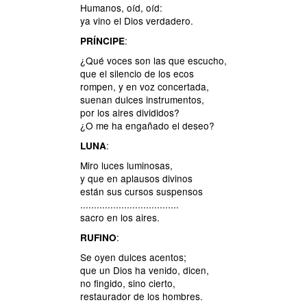
Humanos, oíd, oíd:
ya vino el Dios verdadero.
:
PRÍNCIPE
¿Qué voces son las que escucho,
que el silencio de los ecos
rompen, y en voz concertada,
suenan dulces instrumentos,
por los aires divididos?
¿O me ha engañado el deseo?
:
LUNA
Miro luces luminosas,
y que en aplausos divinos
están sus cursos suspensos
....................................
sacro en los aires.
:
RUFINO
Se oyen dulces acentos;
que un Dios ha venido, dicen,
no fingido, sino cierto,
restaurador de los hombres.