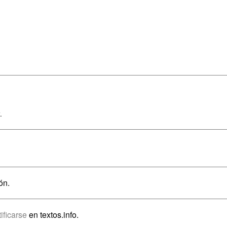
.
ón.
tificarse
en textos.info.