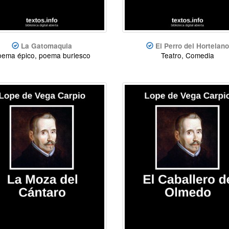
La Gatomaquia
El Perro del Hortelano
oema épico, poema burlesco
Teatro, Comedia