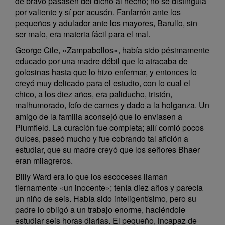
de bravo pasasen del dicho al hecho; no se distinguía
por valiente y sí por acusón. Fanfarrón ante los
pequeños y adulador ante los mayores, Barullo, sin
ser malo, era materia fácil para el mal.
George Cile, «Zampabollos», había sido pésimamente
educado por una madre débil que lo atracaba de
golosinas hasta que lo hizo enfermar, y entonces lo
creyó muy delicado para el estudio, con lo cual el
chico, a los diez años, era paliducho, tristón,
malhumorado, fofo de carnes y dado a la holganza. Un
amigo de la familia aconsejó que lo enviasen a
Plumfield. La curación fue completa; allí comió pocos
dulces, paseó mucho y fue cobrando tal afición a
estudiar, que su madre creyó que los señores Bhaer
eran milagreros.
Billy Ward era lo que los escoceses llaman
tiernamente «un inocente»; tenía diez años y parecía
un niño de seis. Había sido inteligentísimo, pero su
padre lo obligó a un trabajo enorme, haciéndole
estudiar seis horas diarias. El pequeño, incapaz de