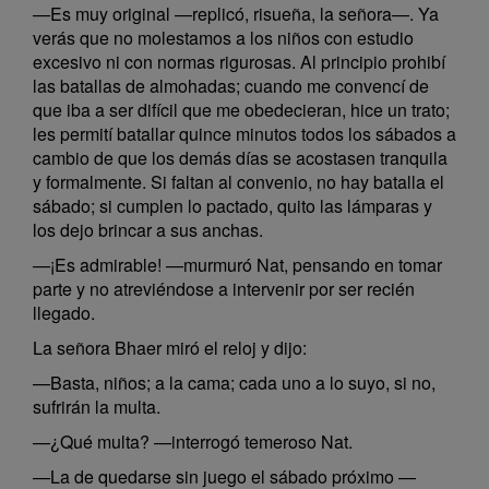
—Es muy original —replicó, risueña, la señora—. Ya
verás que no molestamos a los niños con estudio
excesivo ni con normas rigurosas. Al principio prohibí
las batallas de almohadas; cuando me convencí de
que iba a ser difícil que me obedecieran, hice un trato;
les permití batallar quince minutos todos los sábados a
cambio de que los demás días se acostasen tranquila
y formalmente. Si faltan al convenio, no hay batalla el
sábado; si cumplen lo pactado, quito las lámparas y
los dejo brincar a sus anchas.
—¡Es admirable! —murmuró Nat, pensando en tomar
parte y no atreviéndose a intervenir por ser recién
llegado.
La señora Bhaer miró el reloj y dijo:
—Basta, niños; a la cama; cada uno a lo suyo, si no,
sufrirán la multa.
—¿Qué multa? —interrogó temeroso Nat.
—La de quedarse sin juego el sábado próximo —