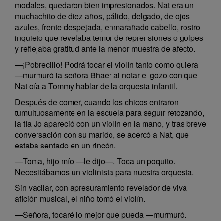
modales, quedaron bien impresionados. Nat era un
muchachito de diez años, pálido, delgado, de ojos
azules, frente despejada, enmarañado cabello, rostro
inquieto que revelaba temor de reprensiones o golpes
y reflejaba gratitud ante la menor muestra de afecto.
—¡Pobrecillo! Podrá tocar el violín tanto como quiera
—murmuró la señora Bhaer al notar el gozo con que
Nat oía a Tommy hablar de la orquesta infantil.
Después de comer, cuando los chicos entraron
tumultuosamente en la escuela para seguir retozando,
la tía Jo apareció con un violín en la mano, y tras breve
conversación con su marido, se acercó a Nat, que
estaba sentado en un rincón.
—Toma, hijo mío —le dijo—. Toca un poquito.
Necesitábamos un violinista para nuestra orquesta.
Sin vacilar, con apresuramiento revelador de viva
afición musical, el niño tomó el violín.
—Señora, tocaré lo mejor que pueda —murmuró.