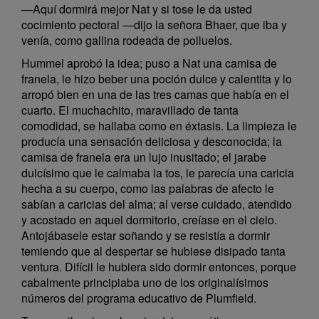
—Aquí dormirá mejor Nat y si tose le da usted
cocimiento pectoral —dijo la señora Bhaer, que iba y
venía, como gallina rodeada de polluelos.
Hummel aprobó la idea; puso a Nat una camisa de
franela, le hizo beber una poción dulce y calentita y lo
arropó bien en una de las tres camas que había en el
cuarto. El muchachito, maravillado de tanta
comodidad, se hallaba como en éxtasis. La limpieza le
producía una sensación deliciosa y desconocida; la
camisa de franela era un lujo inusitado; el jarabe
dulcísimo que le calmaba la tos, le parecía una caricia
hecha a su cuerpo, como las palabras de afecto le
sabían a caricias del alma; al verse cuidado, atendido
y acostado en aquel dormitorio, creíase en el cielo.
Antojábasele estar soñando y se resistía a dormir
temiendo que al despertar se hubiese disipado tanta
ventura. Difícil le hubiera sido dormir entonces, porque
cabalmente principiaba uno de los originalísimos
números del programa educativo de Plumfield.