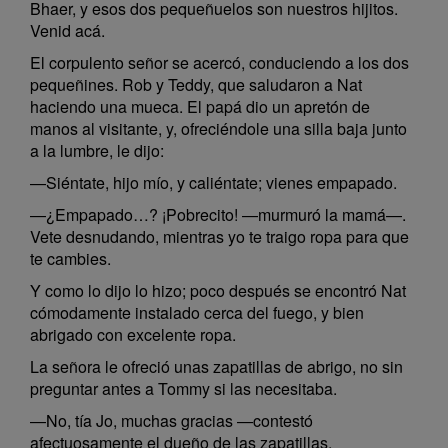
Bhaer, y esos dos pequeñuelos son nuestros hijitos.
Venid acá.
El corpulento señor se acercó, conduciendo a los dos
pequeñines. Rob y Teddy, que saludaron a Nat
haciendo una mueca. El papá dio un apretón de
manos al visitante, y, ofreciéndole una silla baja junto
a la lumbre, le dijo:
—Siéntate, hijo mío, y caliéntate; vienes empapado.
—¿Empapado…? ¡Pobrecito! —murmuró la mamá—.
Vete desnudando, mientras yo te traigo ropa para que
te cambies.
Y como lo dijo lo hizo; poco después se encontró Nat
cómodamente instalado cerca del fuego, y bien
abrigado con excelente ropa.
La señora le ofreció unas zapatillas de abrigo, no sin
preguntar antes a Tommy si las necesitaba.
—No, tía Jo, muchas gracias —contestó
afectuosamente el dueño de las zapatillas.