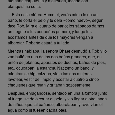
alemana corpulenta y mofletuda, tocada con
blanquísima cofia.
—Esta es la niñera Hummel; verás cómo te da un
baño, te corta el pelo y te deja «como nuevo», según
dice Rob. Mira el cuarto de baño; los sábados damos
un fregote a los pequeños primero, y luego los
acostamos antes de que los mayores vengan a
alborotar. Roberto estará a tu lado.
Mientras hablaba, la señora Bhaer desnudó a Rob y lo
zambulló en uno de los dos baños grandes, que, en
unión de jofainas, aparatos de duchas, baños de pies,
etc., ocupaban la estancia. Nat tomó un baño, y,
mientras se higienizaba, vio a las dos mujeres
lavotear, vestir de limpio y acostar a cuatro o cinco
chiquitines que reían y gritaban gozosamente.
Después, enjugándose, sentado en una alfombra junto
al fuego, se dejó cortar el pelo, y vio llegar a otra tanda
de niños, que, al bañarse, alborotaban y revolvían el
agua como si fuesen cachalotes.