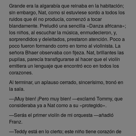
Grande era la algarabía que reinaba en la habitación;
sin embargo, Nat, como si estuviese sordo a todos los
ruidos que él no producía, comenzó a tocar
blandamente. Preludió una sencilla «Danza africana»;
los niños, al escuchar la música, enmudecieron, y,
sorprendidos y deleitados, prestaron atención. Poco a
poco fueron formando corro en torno al violinista. La
señora Bhaer observaba con fijeza. Nat, brillantes las
pupilas, parecía transfigurarse al hacer que el violín
emitiera un lenguaje que encontró eco en todos los
corazones.
Al terminar, un aplauso cerrado, sincerísimo, tronó en
la sala.
—¡Muy bien! ¡Pero muy bien! —exclamó Tommy, que
consideraba ya a Nat como a su «protegido».
—Serás el primer violín de mi orquesta —añadió
Franz.
—Teddy está en lo cierto; este niño tiene corazón de