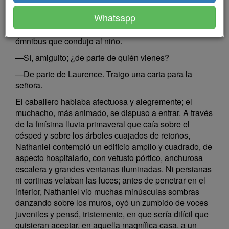
estoy en Plumfield…? —preguntó un muchacho
Whatsapp
andrajoso, dirigiéndose al señor que había abierto la
gran puerta de la casa ante la cual se detuvo el
ómnibus que condujo al niño.
—Sí, amiguito; ¿de parte de quién vienes?
—De parte de Laurence. Traigo una carta para la
señora.
El caballero hablaba afectuosa y alegremente; el
muchacho, más animado, se dispuso a entrar. A través
de la finísima lluvia primaveral que caía sobre el
césped y sobre los árboles cuajados de retoños,
Nathaniel contempló un edificio amplio y cuadrado, de
aspecto hospitalario, con vetusto pórtico, anchurosa
escalera y grandes ventanas iluminadas. Ni persianas
ni cortinas velaban las luces; antes de penetrar en el
interior, Nathaniel vio muchas minúsculas sombras
danzando sobre los muros, oyó un zumbido de voces
juveniles y pensó, tristemente, en que sería difícil que
quisieran aceptar, en aquella magnífica casa, a un