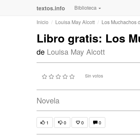
textos.info
Biblioteca
Inicio
Louisa May Alcott
Los Muchachos d
Libro gratis: Los 
de
Louisa May Alcott
Sin votos
Novela
1
0
0
0