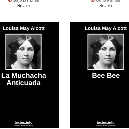
Bajo las Lilas
Ocho Primos
Novela
Novela