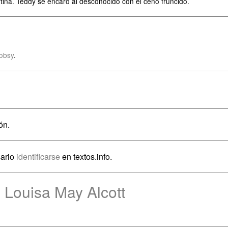
rtina. Teddy se encaró al desconocido con el ceño fruncido.
obsy
.
ón.
sario
identificarse
en textos.info.
 Louisa May Alcott