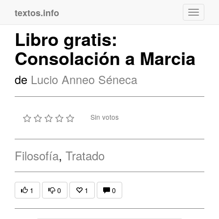
textos.info
Navega
Libro gratis:
Consolación a Marcia
de
Lucio Anneo Séneca
Sin votos
Filosofía
,
Tratado
1
0
1
0