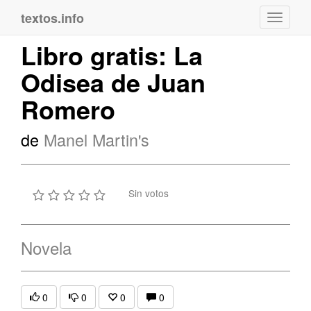
textos.info
Navega
Libro gratis: La
Odisea de Juan
Romero
de
Manel Martin's
Sin votos
Novela
0
0
0
0