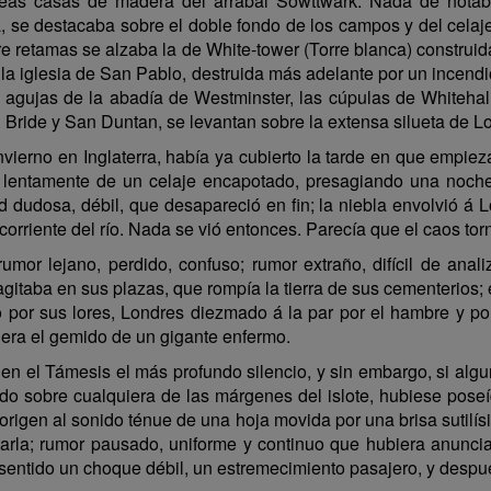
 feas casas de madera del arrabal Sowttwark. Nada de notabl
a, se destacaba sobre el doble fondo de los campos y del celaje
e retamas se alzaba la de White-tower (Torre blanca) construid
e la iglesia de San Pablo, destruida más adelante por un incendi
as agujas de la abadía de Westminster, las cúpulas de Whiteh
n Bride y San Duntan, se levantan sobre la extensa silueta de L
ierno en Inglaterra, había ya cubierto la tarde en que empiez
a lentamente de un celaje encapotado, presagiando una noche
 dudosa, débil, que desapareció en fin; la niebla envolvió á L
corriente del río. Nada se vió entonces. Parecía que el caos tor
or lejano, perdido, confuso; rumor extraño, difícil de anali
gitaba en sus plazas, que rompía la tierra de sus cementerios; 
 por sus lores, Londres diezmado á la par por el hambre y po
era el gemido de un gigante enfermo.
 en el Támesis el más profundo silencio, y sin embargo, si a
o sobre cualquiera de las márgenes del islote, hubiese poseí
origen al sonido ténue de una hoja movida por una brisa sutilí
tarla; rumor pausado, uniforme y continuo que hubiera anunc
entido un choque débil, un estremecimiento pasajero, y despué