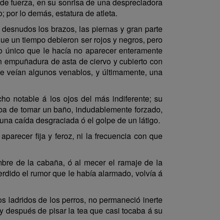
 de fuerza, en su sonrisa de una despreciadora
 por lo demás, estatura de atleta.
 desnudos los brazos, las piernas y gran parte
que un tiempo debieron ser rojos y negros, pero
lo único que le hacía no aparecer enteramente
on empuñadura de asta de ciervo y cubierto con
se veían algunos venablos, y últimamente, una
ho notable á los ojos del más indiferente; su
ba de tomar un baño, indudablemente forzado,
una caída desgraciada ó el golpe de un látigo.
parecer fija y feroz, ni la frecuencia con que
mbre de la cabaña, ó al mecer el ramaje de la
erdido el rumor que le había alarmado, volvía á
s ladridos de los perros, no permaneció inerte
 y después de pisar la tea que casi tocaba á su