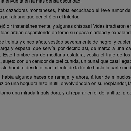
aña envuelta en la más densa oscuridad.
á los cazadores montañeses, había escuchado el leve rumor de
or alguno que penetró en el interior.
ó oir instantáneamente, y algunas chispas lívidas irradiaron en
 teas ardían esparciendo en torno su opaca claridad y exhala
e treinta y cinco años, vestido severamente de negro, y cubier
larga y espesa, que servía, por decirlo así, de marco á una 
. Este hombre era de mediana estatura; vestía el traje de l
, sujeto con un ceñidor de piel curtida, un puñal que casi lle
de este hombre desde el nacimiento de la frente hasta la parte med
abía algunos haces de ramaje, y ahora, á fuer de minuciosos
z de una hoguera hizo inútil, envolviéndola en su resplandor, la
orno una mirada inquisidora, y al reparar en el del antifaz, pr