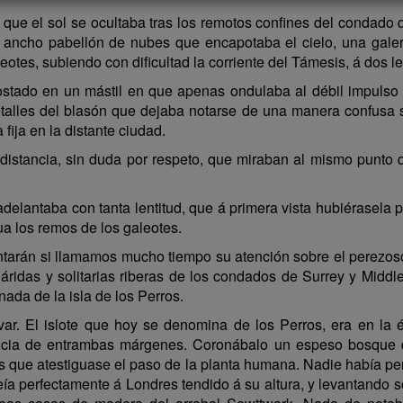
que el sol se ocultaba tras los remotos confines del condado d
l ancho pabellón de nubes que encapotaba el cielo, una gale
otes, subiendo con dificultad la corriente del Támesis, á dos l
costado en un mástil en que apenas ondulaba al débil impulso
talles del blasón que dejaba notarse de una manera confusa s
 fija en la distante ciudad.
 distancia, sin duda por respeto, que miraban al mismo punto
adelantaba con tanta lentitud, que á primera vista hubiérasela p
a los remos de los galeotes.
tarán si llamamos mucho tiempo su atención sobre el perezos
ridas y solitarias riberas de los condados de Surrey y Middles
da de la isla de los Perros.
var. El islote que hoy se denomina de los Perros, era en la 
stancia de entrambas márgenes. Coronábalo un espeso bosque
as que atestiguase el paso de la planta humana. Nadie había 
ía perfectamente á Londres tendido á su altura, y levantando so