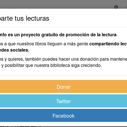
rte tus lecturas
 Hermanos Plantagenet
tagenet
info es un proyecto gratuito de promoción de la lectura
.
 a que nuestros libros lleguen a más gente
compartiendo lec
nzález
edes sociales.
s y quieres, también puedes hacer una donación para mantene
 y posibilitar que nuestra biblioteca siga creciendo.
Donar
Twitter
Facebook
LA NIEBLA