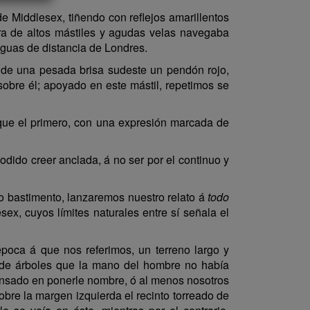
e Middlesex, tiñendo con reflejos amarillentos
ra de altos mástiles y agudas velas navegaba
eguas de distancia de Londres.
 de una pesada brisa sudeste un pendón rojo,
obre él; apoyado en este mástil, repetimos se
 que el primero, con una expresión marcada de
odido creer anclada, á no ser por el continuo y
o bastimento, lanzaremos nuestro relato á
todo
ex, cuyos límites naturales entre sí señala el
época á que nos referimos, un terreno largo y
 de árboles que la mano del hombre no había
pensado en ponerle nombre, ó al menos nosotros
bre la margen izquierda el recinto torreado de