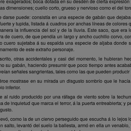
uiere exagerados; boca dotada en su desdén de cierta expresión
s dimensiones; cuello corto, grueso y nervioso como el del toro;
ue darse puede: consistía en una especie de gabán que dejaba
fuerte y tupida, listada á cuadros por anchas líneas de colores 
era la influencia del sol y de la lluvia. Este saco, que era 
ira de cuero, de que pendía un largo y ancho cuchillo corvo, c
ismo cuero sujetaba á su espalda una especie de aljaba donde 
armamento de este extraño personaje.
rito, otras accidentales y casi del momento, le hubieran hec
mo su gabán, haciendo presumir que poco tiempo antes acaba
veían señales sangrientas, tales como las que pueden producir 
éroe mostrase en su mirada un disgusto sombrío que le hacía a
o inferior.
e al ruido producido por una ráfaga de viento sobre la techu
de inquietud que marca el terror, á la puerta entreabierta; y p
gusto.
vó, como la de un ciervo perseguido que escucha á lo lejos lo
 salto, levantó del suelo la ballesta, armó en ella un venablo,