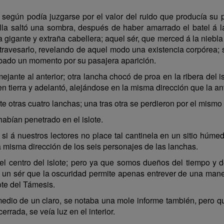
 según podía juzgarse por el valor del ruido que producía su
de ella saltó una sombra, después de haber amarrado el batel á
na gigante y extraña cabellera; aquel sér, que merced á la niebl
travesarlo, revelando de aquel modo una existencia corpórea; se
rbado un momento por su pasajera aparición.
ejante al anterior; otra lancha chocó de proa en la ribera del i
n tierra y adelantó, alejándose en la misma dirección que la ant
ote otras cuatro lanchas; una tras otra se perdieron por el mism
habían penetrado en el islote.
 si á nuestros lectores no place tal cantinela en un sitio húmed
a misma dirección de los seis personajes de las lanchas.
l centro del islote; pero ya que somos dueños del tiempo y 
á un sér que la oscuridad permite apenas entrever de una maner
lote del Támesis.
 medio de un claro, se notaba una mole informe también, pero 
rrada, se veía luz en el interior.