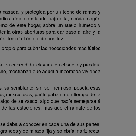
 amasada, y protegida por un techo de ramas y
dicularmente situado bajo ella, servía, según
 torno de este hogar, sobre un suelo húmedo y
enía otras aberturas para dar paso al aire y la
l lector el reflejo de una luz.
 propio para cubrir las necesidades más fútiles
a tea encendida, clavada en el suelo y próxima
techo, mostraban que aquella incómoda vivienda
; su semblante, sin ser hermoso, poseía esas
os, musculosos, participaban á un tiempo de la
a algo de selvático, algo que hacía semejarse á
r de las estaciones, más que el ramaje de los
, se daba á conocer en cada una de sus partes:
grandes y de mirada fija y sombría; nariz recta,