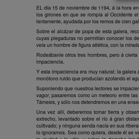
EL día 15 de noviembre de 1194, á la hora en 
los girones en que se rompía al Occidente e
lentamente, ayudada por los remos de cien gale
Sobre el alcázar de popa de esta galera, re
cuyas plegaduras no permitían conocer los de
veía un hombre de figura atlética, con la mirada
Rodeábanle otros tres hombres, pero á cierta
impaciencia.
Y esta impaciencia era muy natural; la galera 
monótono ruido que producían azotando el agu
Suponiendo que nuestros lectores se impacien
vagor
, pasaremos como un meteoro entre las á
Támesis, y sólo nos detendremos en una ensena
Una vez allí, deberemos tomar tierra y obser
extrecho, levantado sobre el río á gran di
cultivado; y ninguna senda nacía en sus riber
lo ignoramos. Sea como quiera, desde él se ve