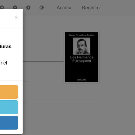
Acceso
Registro
×
turas
r el