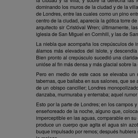
la ciudad y la villa, y sobre la derecha las
dominando los muros de la ciudad y de la vill
de Londres, entre las cuales como un pino entr
centro de la ciudad, aparecía la gótica torre d
arquitecto sir Cristóval Wren; últimamente, l
iglesia de San Miguel en Cornhill, y las de Sa
La niebla que acompaña los crepúsculos de inv
álamos más elevados del islote, y descendí
Bien pronto al crepúsculo sucedió una claridad
unióse al fin más densa y más glacial sobre la 
Pero en medio de este caos se elevaba un rum
tabernas, que bailaba en sus salones, que se a
de un obispo canciller; Londres monopolizado
danzaba, murmuraba y enterraba; aquel rumor 
Esto por la parte de Londres; en los campos y
enseñoreado de la noche, alguno que, colocad
imperceptible en las aguas, comparable en su 
produce un cuerpo que agita el agua sin azo
buque impulsado por remos; después hubiera s