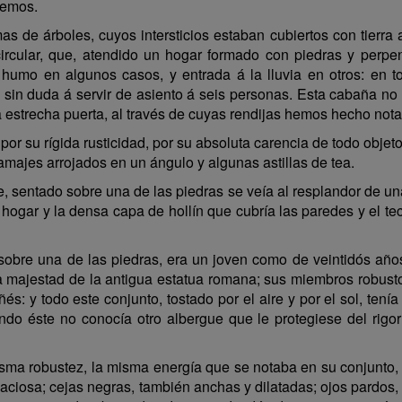
vemos.
s de árboles, cuyos intersticios estaban cubiertos con tierra
rcular, que, atendido un hogar formado con piedras y perpen
l humo en algunos casos, y entrada á la lluvia en otros: en
 sin duda á servir de asiento á seis personas. Esta cabaña no t
estrecha puerta, al través de cuyas rendijas hemos hecho notar a
or su rígida rusticidad, por su absoluta carencia de todo objeto
amajes arrojados en un ángulo y algunas astillas de tea.
 sentado sobre una de las piedras se veía al resplandor de un
 hogar y la densa capa de hollín que cubría las paredes y el 
obre una de las piedras, era un joven como de veintidós años
la majestad de la antigua estatua romana; sus miembros robust
és: y todo este conjunto, tostado por el aire y por el sol, tení
do éste no conocía otro albergue que le protegiese del rigo
isma robustez, la misma energía que se notaba en su conjunto
aciosa; cejas negras, también anchas y dilatadas; ojos pardos, 