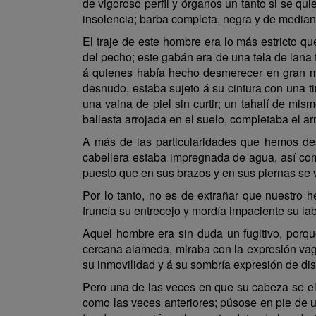
de vigoroso perfil y órganos un tanto si se q
insolencia; barba completa, negra y de mediana
El traje de este hombre era lo más estricto q
del pecho; este gabán era de una tela de lana 
á quienes había hecho desmerecer en gran man
desnudo, estaba sujeto á su cintura con una t
una vaina de piel sin curtir; un tahalí de m
ballesta arrojada en el suelo, completaba el 
A más de las particularidades que hemos desc
cabellera estaba impregnada de agua, así co
puesto que en sus brazos y en sus piernas se 
Por lo tanto, no es de extrañar que nuestro h
fruncía su entrecejo y mordía impaciente su labi
Aquel hombre era sin duda un fugitivo, porqu
cercana alameda, miraba con la expresión vaga 
su inmovilidad y á su sombría expresión de dis
Pero una de las veces en que su cabeza se ele
como las veces anteriores; púsose en pie de un