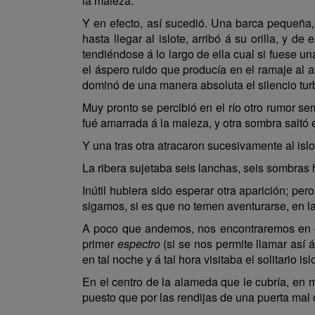
la maleza.
Y en efecto, así sucedió. Una barca pequeña,
hasta llegar al islote, arribó á su orilla, y 
tendiéndose á lo largo de ella cual si fuese u
el áspero ruido que producía en el ramaje al a
dominó de una manera absoluta el silencio tu
Muy pronto se percibió en el río otro rumor sem
fué amarrada á la maleza, y otra sombra saltó e
Y una tras otra atracaron sucesivamente al isl
La ribera sujetaba seis lanchas, seis sombras 
Inútil hubiera sido esperar otra aparición; pero
sigamos, si es que no temen aventurarse, en l
A poco que andemos, nos encontraremos en e
primer
espectro
(si se nos permite llamar así 
en tal noche y á tal hora visitaba el solitario is
En el centro de la alameda que le cubría, en
puesto que por las rendijas de una puerta mal ce