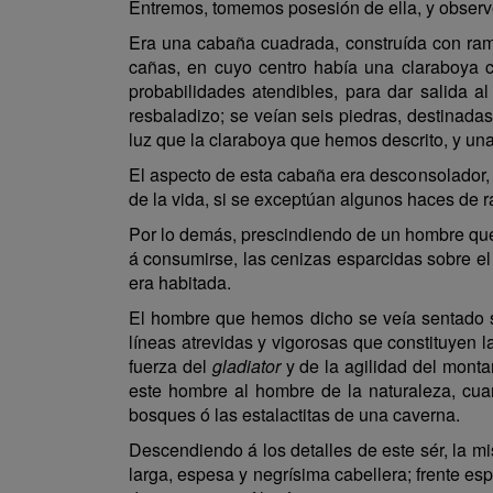
Entremos, tomemos posesión de ella, y obser
Era una cabaña cuadrada, construída con rama
cañas, en cuyo centro había una claraboya ci
probabilidades atendibles, para dar salida a
resbaladizo; se veían seis piedras, destinadas
luz que la claraboya que hemos descrito, y una 
El aspecto de esta cabaña era desconsolador, p
de la vida, si se exceptúan algunos haces de r
Por lo demás, prescindiendo de un hombre que,
á consumirse, las cenizas esparcidas sobre el
era habitada.
El hombre que hemos dicho se veía sentado s
líneas atrevidas y vigorosas que constituyen 
fuerza del
gladiator
y de la agilidad del montañ
este hombre al hombre de la naturaleza, cuan
bosques ó las estalactitas de una caverna.
Descendiendo á los detalles de este sér, la m
larga, espesa y negrísima cabellera; frente esp