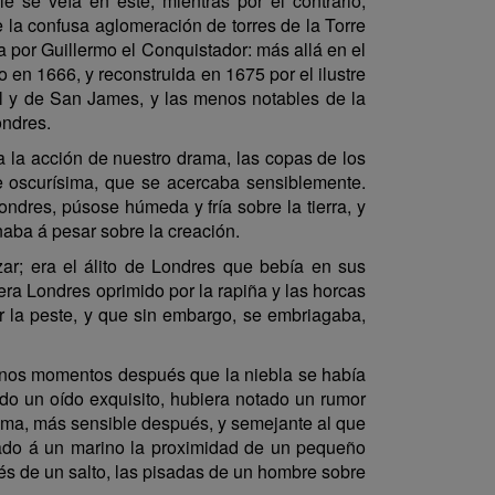
e se veía en éste, mientras por el contrario,
 la confusa aglomeración de torres de la Torre
a por Guillermo el Conquistador: más allá en el
o en 1666, y reconstruida en 1675 por el ilustre
all y de San James, y las menos notables de la
ondres.
a la acción de nuestro drama, las copas de los
 oscurísima, que se acercaba sensiblemente.
ondres, púsose húmeda y fría sobre la tierra, y
naba á pesar sobre la creación.
zar; era el álito de Londres que bebía en sus
era Londres oprimido por la rapiña y las horcas
r la peste, y que sin embargo, se embriagaba,
lgunos momentos después que la niebla se había
do un oído exquisito, hubiera notado un rumor
sima, más sensible después, y semejante al que
iado á un marino la proximidad de un pequeño
s de un salto, las pisadas de un hombre sobre