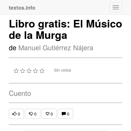
textos.info
Navega
Libro gratis: El Músico
de la Murga
de
Manuel Gutiérrez Nájera
Sin votos
Cuento
0
0
0
0