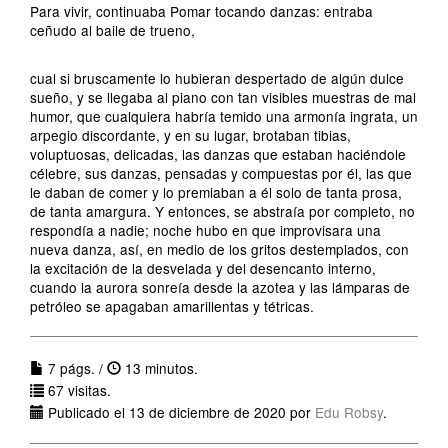
Para vivir, continuaba Pomar tocando danzas: entraba
ceñudo al baile de trueno,
cual si bruscamente lo hubieran despertado de algún dulce
sueño, y se llegaba al piano con tan visibles muestras de mal
humor, que cualquiera habría temido una armonía ingrata, un
arpegio discordante, y en su lugar, brotaban tibias,
voluptuosas, delicadas, las danzas que estaban haciéndole
célebre, sus danzas, pensadas y compuestas por él, las que
le daban de comer y lo premiaban a él solo de tanta prosa,
de tanta amargura. Y entonces, se abstraía por completo, no
respondía a nadie; noche hubo en que improvisara una
nueva danza, así, en medio de los gritos destemplados, con
la excitación de la desvelada y del desencanto interno,
cuando la aurora sonreía desde la azotea y las lámparas de
petróleo se apagaban amarillentas y tétricas.
7 págs. /
13 minutos.
67 visitas.
Publicado el 13 de diciembre de 2020 por
Edu Robsy
.