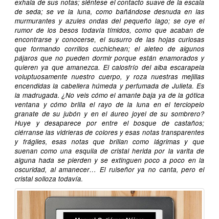
exhala de sus notas; siéntese el contacto suave de la escala
de seda; se ve la luna, como bañándose desnuda en las
murmurantes y azules ondas del pequeño lago; se oye el
rumor de los besos todavía tímidos, como que acaban de
encontrarse y conocerse, el susurro de las hojas curiosas
que formando corrillos cuchichean; el aleteo de algunos
pájaros que no pueden dormir porque están enamorados y
quieren ya que amanezca. El calosfrío del alba escarapela
voluptuosamente nuestro cuerpo, y roza nuestras mejillas
encendidas la cabellera húmeda y perfumada de Julieta. Es
la madrugada. ¿No veis cómo el amante baja ya de la gótica
ventana y cómo brilla el rayo de la luna en el terciopelo
granate de su jubón y en el áureo joyel de su sombrero?
Huye y desaparece por entre el bosque de castaños;
ciérranse las vidrieras de colores y esas notas transparentes
y frágiles, esas notas que brillan como lágrimas y que
suenan como una esquila de cristal herida por la varita de
alguna hada se pierden y se extinguen poco a poco en la
oscuridad, al amanecer… El ruiseñor ya no canta, pero el
cristal solloza todavía.