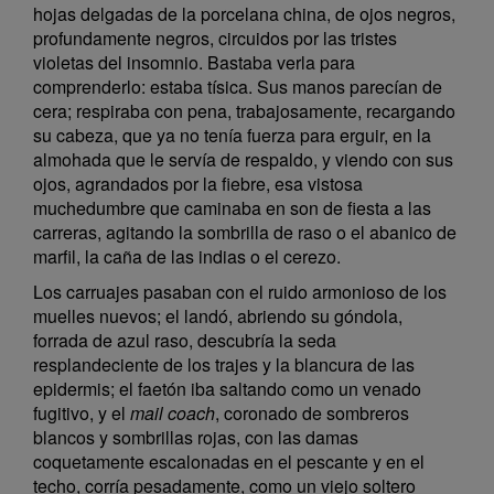
hojas delgadas de la porcelana china, de ojos negros,
profundamente negros, circuidos por las tristes
violetas del insomnio. Bastaba verla para
comprenderlo: estaba tísica. Sus manos parecían de
cera; respiraba con pena, trabajosamente, recargando
su cabeza, que ya no tenía fuerza para erguir, en la
almohada que le servía de respaldo, y viendo con sus
ojos, agrandados por la fiebre, esa vistosa
muchedumbre que caminaba en son de fiesta a las
carreras, agitando la sombrilla de raso o el abanico de
marfil, la caña de las indias o el cerezo.
Los carruajes pasaban con el ruido armonioso de los
muelles nuevos; el landó, abriendo su góndola,
forrada de azul raso, descubría la seda
resplandeciente de los trajes y la blancura de las
epidermis; el faetón iba saltando como un venado
fugitivo, y el
mail coach
, coronado de sombreros
blancos y sombrillas rojas, con las damas
coquetamente escalonadas en el pescante y en el
techo, corría pesadamente, como un viejo soltero