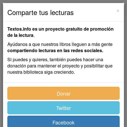
textos.info
Navega
×
Comparte tus lecturas
En la Calle
Textos.info es un proyecto gratuito de promoción
de la lectura
.
Manuel Gutiérrez Nájera
Ayúdanos a que nuestros libros lleguen a más gente
compartiendo lecturas en las redes sociales.
Cuento
Si puedes y quieres, también puedes hacer una
donación para mantener el proyecto y posibilitar que
nuestra biblioteca siga creciendo.
Calle abajo, calle abajo por uno de esos barrios que
los carruajes atraviesan rumbo a Peralvillo, hay una
casa pobre, sin cortinas de sol en los balcones ni
Donar
visillos de encaje en las vidrieras, deslavazada y
carcomida por las aguas llovedizas, que despintaron
Twitter
sus paredes blancas, torcieron con su peso los
canales, y hasta llenaron de hongos y de moho la
cornisa granujienta de las ventanas. Yo, que transito
Facebook
poco o nada por aquellos barrios, fijaba la mirada con