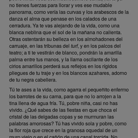
no tienes fuerzas para llorar y ves ese mudable
panorama, como vería las curvas y los arabescos de la
danza el alma que penase en los calados de una
cerradura. Ya te vas alejando de la vida, como una
blanca neblina que el sol de la mañana no calienta.
Otras ostentarán su belleza en los almohadones del
carruaje, en las tribunas del
turf
, y en los palcos del
teatro; a ti te vestirán de blanco, pondrán la amarilla
palma entre tus manos, y la llama oscilante de los
cirios amarillos perderá sus reflejos en los rígidos
pliegues de tu traje y en los blancos azahares, adorno
de tu negra cabellera.
Tú te ases a la vida, como agarra el pequeñito enfermo
los barrotes de su cama, para que no lo arrojen a la
tina llena de agua fría. Tú, pobre niña, casi no has
vivido. ¿Qué sabes de las fiestas en que choca el
cristal de las delgadas copas y se murmuran las
palabras amorosas? Tú has vivido sola y pobre, como
la flor roja que crece en la granosa oquedal de un
muro viejo o en el cañón de una canal torcida. No