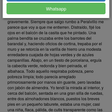
curiosidad en cada uno de los accidentes y detalles.
Whatsapp
El carruaje en que iba caminaba poco a poco, y,
conforme avanzábamos, me iba entristeciendo
gravemente. Siempre que salgo rumbo a Peralvillo me
parece que voy a que me entierren. Distraído, fijé los
ojos en el balcón de la casita que he pintado. Una
palma bendita se cruzaba entre los barrotes del
barandal y, haciendo oficios de cortina, trepaba por el
muro y se retorcía en la varilla de hierro una modesta
enredadera cuajada de hojas verdes y de azules
campanillas. Abajo, en un tiesto de porcelana, erguía
la cabecita verde, redonda y bien peinada, el
albahaca. Todo aquello respiraba pobreza, peno
pobreza limpia; todo parecía arreglado
primorosamente por manos sin guante, pero lavadas
con jabón de almendra. Yo tendí la mirada al interior, y
cerca del balcón, sentada en una gran silla de ruedas,
entre dos almohadones blancos, puestos los breves
pies en un pequeño taburete, estaba una mujer, casi
una niña, flaca, pálida, de cutis transparente como las