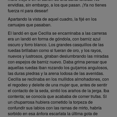
envidias, sin embargo, a los que pasan. ¡Ya no tienes
fuerza ni para desear!
Apartando la vista de aquel cuadro, la fijé en los
carruajes que pasaban.
El landó en que Cecilia se encaminaba a las carreras
era un landó en forma de góndola, con barniz azul
oscuro y forro blanco. Los grandes casquillos de las
ruedas brillaban como si fueran de oro, y los rayos,
nuevos y lustrosos, giraban deslumbrando las miradas
con espejos de barniz nuevo. Daba grima pensar que
aquellas ruedas iban rozando los guijarros angulosos,
las duras piedras y la arena lodosa de las avenidas.
Cecilia se reclinaba en los mullidos almohadones, con
el regodeo y deleite de una mujer que, antes de sentir
el contacto de la seda, sintió los araños de la jerga. Iba
contenta; se conocía que acababa de comer trufas. Si
un chuparrosa hubiera cometido la torpeza de
confundir sus labios con las ramas de mirto, habría
sorbido en esa ánfora escarlata la última gota de