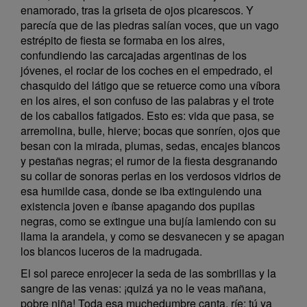
enamorado, tras la griseta de ojos picarescos. Y
parecía que de las piedras salían voces, que un vago
estrépito de fiesta se formaba en los aires,
confundiendo las carcajadas argentinas de los
jóvenes, el rociar de los coches en el empedrado, el
chasquido del látigo que se retuerce como una víbora
en los aires, el son confuso de las palabras y el trote
de los caballos fatigados. Esto es: vida que pasa, se
arremolina, bulle, hierve; bocas que sonríen, ojos que
besan con la mirada, plumas, sedas, encajes blancos
y pestañas negras; el rumor de la fiesta desgranando
su collar de sonoras perlas en los verdosos vidrios de
esa humilde casa, donde se iba extinguiendo una
existencia joven e íbanse apagando dos pupilas
negras, como se extingue una bujía lamiendo con su
llama la arandela, y como se desvanecen y se apagan
los blancos luceros de la madrugada.
El sol parece enrojecer la seda de las sombrillas y la
sangre de las venas: ¡quizá ya no le veas mañana,
pobre niña! Toda esa muchedumbre canta, ríe: tú ya