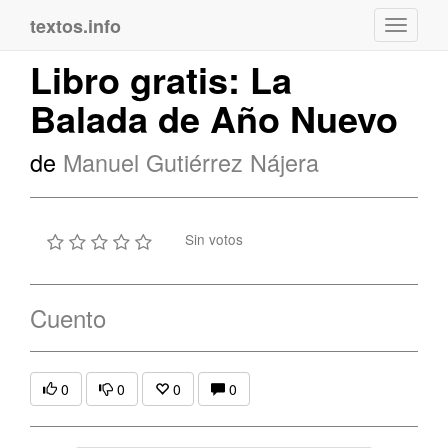
textos.info
Navega
Libro gratis: La
Balada de Año Nuevo
de
Manuel Gutiérrez Nájera
Sin votos
Cuento
0
0
0
0